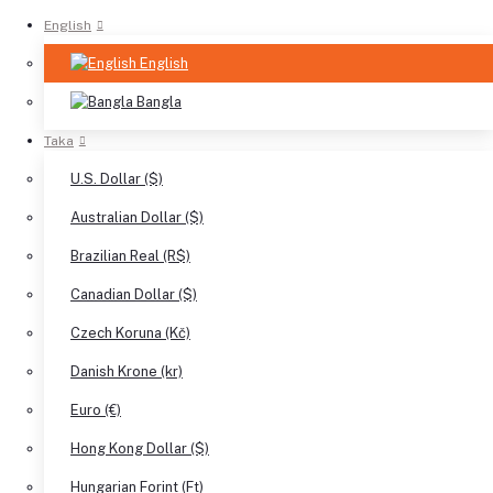
English
English
Bangla
Taka
U.S. Dollar ($)
Australian Dollar ($)
Brazilian Real (R$)
Canadian Dollar ($)
Czech Koruna (Kč)
Danish Krone (kr)
Euro (€)
Hong Kong Dollar ($)
Hungarian Forint (Ft)