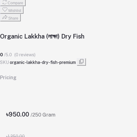
Compare
Wishlist
Share
Organic Lakkha (লাক্ষা) Dry Fish
0
/5.0
(0 reviews)
SKU
organic-lakkha-dry-fish-premium
Pricing
৳950.00
/250 Gram
৳1,250.00