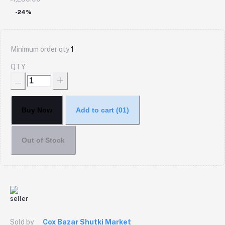
-24%
Minimum order qty
1
QTY
Buy Now
Add to cart
(01)
Out of Stock
Sold by
Cox Bazar Shutki Market