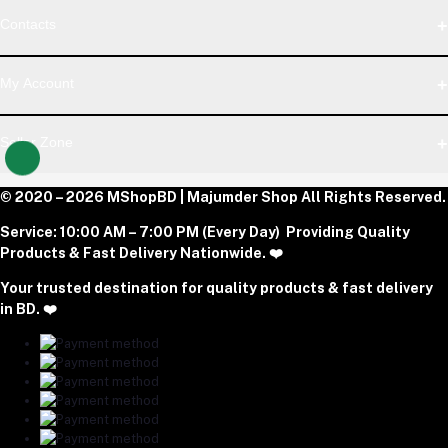
WhatsApp
Contacts
Telegram
Address
My Account
Dhaka Office: Majumder Shop/Hallo Food, House 22, Road 2,
Block E, Section 11, Lalmatia, Pallabi, Mirpur, Dhaka-1216. Head
Login
Seller Zone
Office: Janota Road, 8100, Dhaka, Bangladesh.
Order History
My Wishlist
Phone
Become A Seller
© 2020 – 2026 MShopBD | Majumder Shop
Track Order
All Rights Reserved.
Login to Seller Panel
+8801977197994
Service:
10:00 AM – 7:00 PM (Every Day) Providing Quality
Download Seller App
Products & Fast Delivery Nationwide. ❤️
Email
Your trusted destination for quality products & fast delivery
majumdershop77@gmail.com
in BD. ❤️