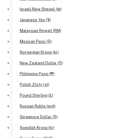
Israeli New Sheqel (₪)
Japanese Yen (¥)
Malaysian Ringgit (RM)
Mexican Peso ($)
Norwegian Krone (kr)
New Zealand Dollar ($)
Philippine Peso (₱)
Polish Zloty (zł)
Pound Sterling (£)
Russian Ruble (руб)
Singapore Dollar ($)
Swedish Krona (kr)