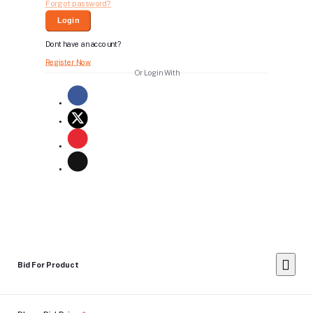
Forgot password?
Login
Dont have an account?
Register Now
Or Login With
Bid For Product