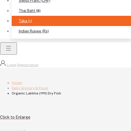
Swiss Franc (CHF)
Thai Baht (฿)
Taka (৳)
Indian Rupee (Rs)
Login
Registration
Home
Daily Grocery & Food
Organic Lakkha (লাক্ষা) Dry Fish
Click to Enlarge