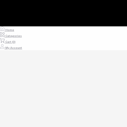
Home
Categories
Cart (
0
)
My Account