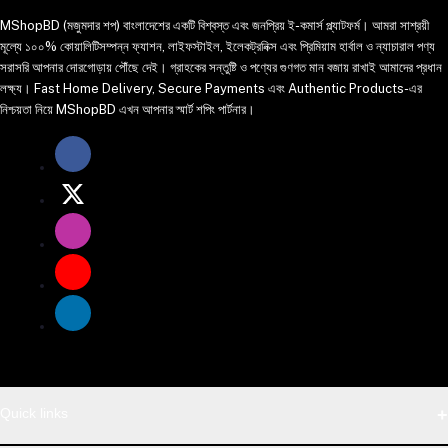
MShopBD (মজুমদার শপ) বাংলাদেশের একটি বিশ্বস্ত এবং জনপ্রিয় ই-কমার্স প্ল্যাটফর্ম। আমরা সাশ্রয়ী
মূল্যে ১০০% কোয়ালিটিসম্পন্ন ফ্যাশন, লাইফস্টাইল, ইলেকট্রনিক্স এবং প্রিমিয়াম হার্বাল ও ন্যাচারাল পণ্য
সরাসরি আপনার দোরগোড়ায় পৌঁছে দেই। গ্রাহকের সন্তুষ্টি ও পণ্যের গুণগত মান বজায় রাখাই আমাদের প্রধান
লক্ষ্য। Fast Home Delivery, Secure Payments এবং Authentic Products-এর
নিশ্চয়তা নিয়ে MShopBD এখন আপনার স্মার্ট শপিং পার্টনার।
Quick links