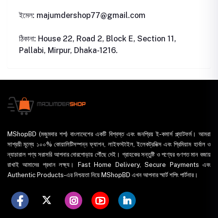
ইমেল: majumdershop77@gmail.com
ঠিকানা: House 22, Road 2, Block E, Section 11,
Pallabi, Mirpur, Dhaka-1216.
MShopBD (মজুমদার শপ) বাংলাদেশের একটি বিশ্বস্ত এবং জনপ্রিয় ই-কমার্স প্ল্যাটফর্ম। আমরা
সাশ্রয়ী মূল্যে ১০০% কোয়ালিটিসম্পন্ন ফ্যাশন, লাইফস্টাইল, ইলেকট্রনিক্স এবং প্রিমিয়াম হার্বাল ও
ন্যাচারাল পণ্য সরাসরি আপনার দোরগোড়ায় পৌঁছে দেই। গ্রাহকের সন্তুষ্টি ও পণ্যের গুণগত মান বজায়
রাখাই আমাদের প্রধান লক্ষ্য। Fast Home Delivery, Secure Payments এবং
Authentic Products-এর নিশ্চয়তা নিয়ে MShopBD এখন আপনার স্মার্ট শপিং পার্টনার।