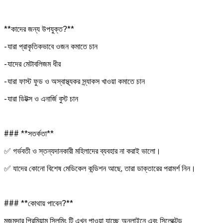
**কাদের জন্য উপযুক্ত?**
- যারা প্রাকৃতিকভাবে ওজন কমাতে চান
- যাদের মেটাবলিজম ধীর
- যারা ফাস্ট ফুড ও অস্বাস্থ্যকর স্ন্যাকস খাওয়া কমাতে চান
- যারা ডিটক্স ও এনার্জি বুস্ট চান
### **সতর্কতা**
✅ গর্ভবতী ও স্তন্যদানকারী মহিলাদের ব্যবহার না করাই ভালো।
✅ যাদের কোনো বিশেষ মেডিকেল কন্ডিশন আছে, তারা ডাক্তারের পরামর্শ নিন।
### **কোথায় পাবেন?**
মজুমদার প্রিমিয়াম স্লিমিং টি এখন পাওয়া যাচ্ছে অনলাইনে এবং সিলেক্টেড