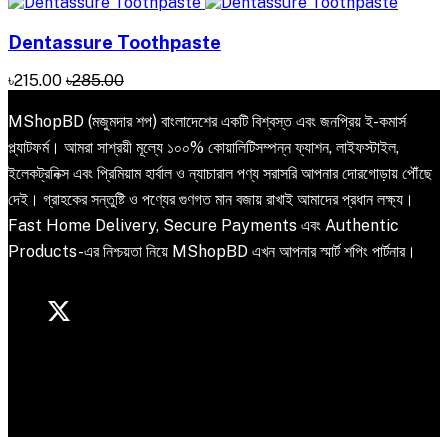
Dentassure Toothpaste
৳215.00
৳285.00
MShopBD (মজুমদার শপ) বাংলাদেশের একটি বিশ্বস্ত এবং জনপ্রিয় ই-কমার্স
প্ল্যাটফর্ম। আমরা সাশ্রয়ী মূল্যে ১০০% কোয়ালিটিসম্পন্ন ফ্যাশন, লাইফস্টাইল,
ইলেকট্রনিক্স এবং প্রিমিয়াম হার্বাল ও ন্যাচারাল পণ্য সরাসরি আপনার দোরগোড়ায় পৌঁছে
দেই। গ্রাহকের সন্তুষ্টি ও পণ্যের গুণগত মান বজায় রাখাই আমাদের প্রধান লক্ষ্য।
Fast Home Delivery, Secure Payments এবং Authentic
Products-এর নিশ্চয়তা নিয়ে MShopBD এখন আপনার স্মার্ট শপিং পার্টনার।