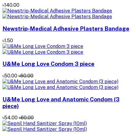
৳140.00
Newstrip-Medical Adhesive Plasters Bandage
৳1.50
U&Me Long Love Condom 3 piece
৳50.00
৳60.00
U&Me Long Love and Anatomic Condom (3
piece)
৳54.00
৳60.00