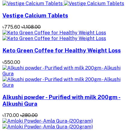
Vestige Calcium Tablets
৳775.60
৳1,108.00
Keto Green Coffee for Healthy Weight Loss
৳550.00
Alkushi powder - Purified with milk 200gm -
Alkushi Gura
৳170.00
৳280.00