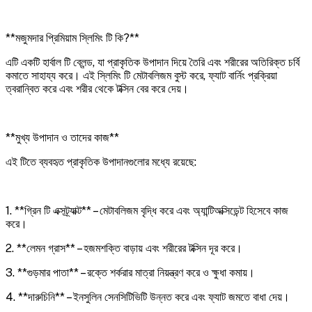
**মজুমদার প্রিমিয়াম স্লিমিং টি কি?**
এটি একটি হার্বাল টি ব্লেন্ড, যা প্রাকৃতিক উপাদান দিয়ে তৈরি এবং শরীরের অতিরিক্ত চর্বি
কমাতে সাহায্য করে। এই স্লিমিং টি মেটাবলিজম বুস্ট করে, ফ্যাট বার্নিং প্রক্রিয়া
ত্বরান্বিত করে এবং শরীর থেকে টক্সিন বের করে দেয়।
**মুখ্য উপাদান ও তাদের কাজ**
এই টিতে ব্যবহৃত প্রাকৃতিক উপাদানগুলোর মধ্যে রয়েছে:
1. **গ্রিন টি এক্সট্র্যাক্ট** – মেটাবলিজম বৃদ্ধি করে এবং অ্যান্টিঅক্সিডেন্ট হিসেবে কাজ
করে।
2. **লেমন গ্রাস** – হজমশক্তি বাড়ায় এবং শরীরের টক্সিন দূর করে।
3. **গুড়মার পাতা** – রক্তে শর্করার মাত্রা নিয়ন্ত্রণ করে ও ক্ষুধা কমায়।
4. **দারুচিনি** – ইনসুলিন সেনসিটিভিটি উন্নত করে এবং ফ্যাট জমতে বাধা দেয়।