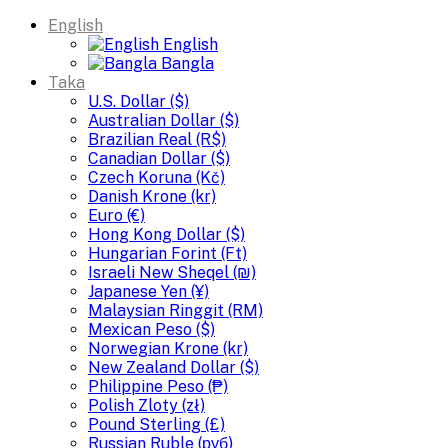
English
English
Bangla
Taka
U.S. Dollar ($)
Australian Dollar ($)
Brazilian Real (R$)
Canadian Dollar ($)
Czech Koruna (Kč)
Danish Krone (kr)
Euro (€)
Hong Kong Dollar ($)
Hungarian Forint (Ft)
Israeli New Sheqel (₪)
Japanese Yen (¥)
Malaysian Ringgit (RM)
Mexican Peso ($)
Norwegian Krone (kr)
New Zealand Dollar ($)
Philippine Peso (₱)
Polish Zloty (zł)
Pound Sterling (£)
Russian Ruble (руб)