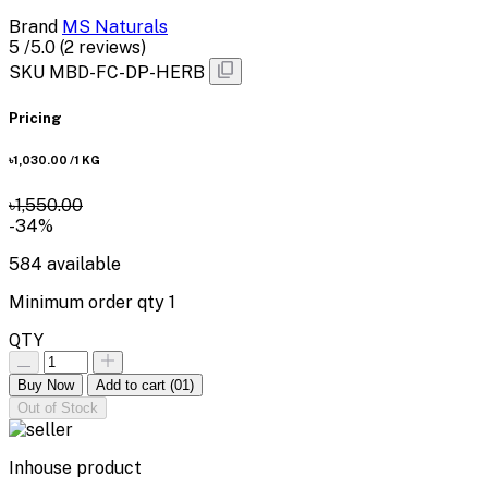
Brand
MS Naturals
5
/5.0
(2 reviews)
SKU
MBD-FC-DP-HERB
Pricing
৳1,030.00
/1 KG
৳1,550.00
-34%
584
available
Minimum order qty
1
QTY
Buy Now
Add to cart
(01)
Out of Stock
Inhouse product