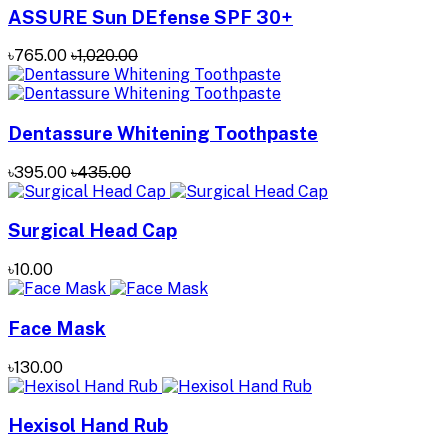
ASSURE Sun DEfense SPF 30+
৳765.00
৳1,020.00
Dentassure Whitening Toothpaste
৳395.00
৳435.00
Surgical Head Cap
৳10.00
Face Mask
৳130.00
Hexisol Hand Rub