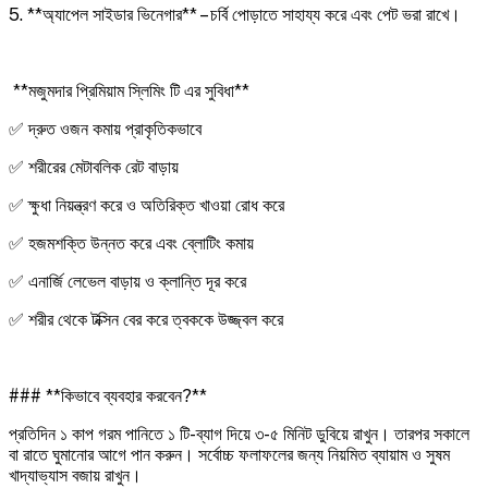
5. **অ্যাপেল সাইডার ভিনেগার** – চর্বি পোড়াতে সাহায্য করে এবং পেট ভরা রাখে।
**মজুমদার প্রিমিয়াম স্লিমিং টি এর সুবিধা**
✅ দ্রুত ওজন কমায় প্রাকৃতিকভাবে
✅ শরীরের মেটাবলিক রেট বাড়ায়
✅ ক্ষুধা নিয়ন্ত্রণ করে ও অতিরিক্ত খাওয়া রোধ করে
✅ হজমশক্তি উন্নত করে এবং ব্লোটিং কমায়
✅ এনার্জি লেভেল বাড়ায় ও ক্লান্তি দূর করে
✅ শরীর থেকে টক্সিন বের করে ত্বককে উজ্জ্বল করে
### **কিভাবে ব্যবহার করবেন?**
প্রতিদিন ১ কাপ গরম পানিতে ১ টি-ব্যাগ দিয়ে ৩-৫ মিনিট ডুবিয়ে রাখুন। তারপর সকালে
বা রাতে ঘুমানোর আগে পান করুন। সর্বোচ্চ ফলাফলের জন্য নিয়মিত ব্যায়াম ও সুষম
খাদ্যাভ্যাস বজায় রাখুন।