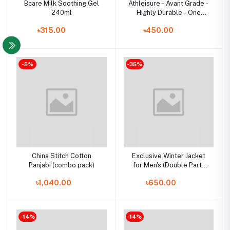
Bcare Milk Soothing Gel
Athleisure - Avant Grade -
240ml
Highly Durable - One
piece Zoro White Poly
৳315.00
৳450.00
Cotton Anime T-Shirt - T
Shirt - Sustainable Choice
-5%
-35%
China Stitch Cotton
Exclusive Winter Jacket
Panjabi (combo pack)
for Men's (Double Part)
Maroon
৳1,040.00
৳650.00
-14%
-14%