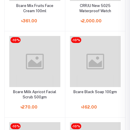
Bcare Mix Fruits Face
CRRJU New 5025
Cream 100ml
Waterproof Watch
৳361.00
৳2,000.00
-10%
-10%
Bcare Milk Apricot Facial
Bcare Black Soap 100gm
Scrub 500gm
৳270.00
৳162.00
-10%
-10%