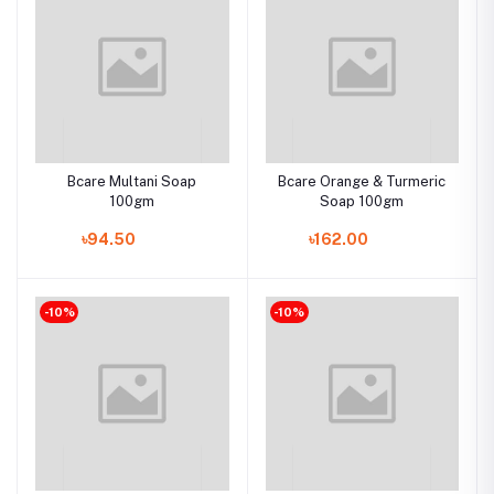
Bcare Multani Soap
Bcare Orange & Turmeric
100gm
Soap 100gm
৳94.50
৳162.00
-10%
-10%