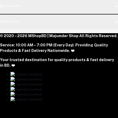
Address
My Account
Dhaka Office: Majumder Shop/Hallo Food, House 22, Road 2,
Block E, Section 11, Lalmatia, Pallabi, Mirpur, Dhaka-1216. Head
Login
Seller Zone
Office: Janota Road, 8100, Dhaka, Bangladesh.
Order History
My Wishlist
Phone
Become A Seller
© 2020 – 2026 MShopBD | Majumder Shop
Track Order
All Rights Reserved.
Login to Seller Panel
+8801977197994
Service:
10:00 AM – 7:00 PM (Every Day) Providing Quality
Download Seller App
Products & Fast Delivery Nationwide. ❤️
Email
Your trusted destination for quality products & fast delivery
majumdershop77@gmail.com
in BD. ❤️