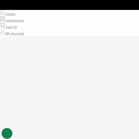
Home
Categories
Cart (
0
)
My Account