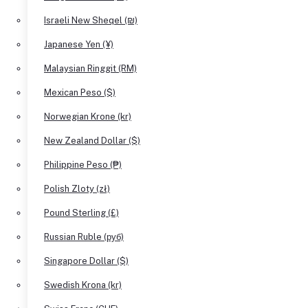
Israeli New Sheqel (₪)
Japanese Yen (¥)
Malaysian Ringgit (RM)
Mexican Peso ($)
Norwegian Krone (kr)
New Zealand Dollar ($)
Philippine Peso (₱)
Polish Zloty (zł)
Pound Sterling (£)
Russian Ruble (руб)
Singapore Dollar ($)
Swedish Krona (kr)