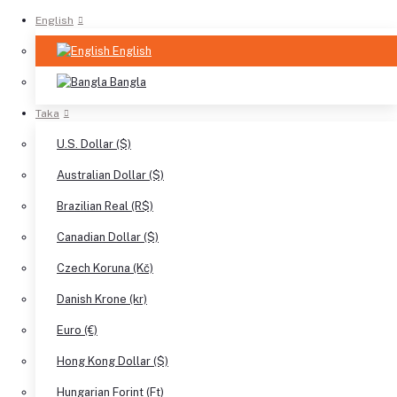
English
English
Bangla
Taka
U.S. Dollar ($)
Australian Dollar ($)
Brazilian Real (R$)
Canadian Dollar ($)
Czech Koruna (Kč)
Danish Krone (kr)
Euro (€)
Hong Kong Dollar ($)
Hungarian Forint (Ft)