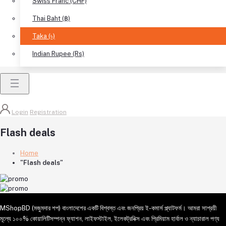
Swiss Franc (CHF)
Thai Baht (฿)
Taka (৳)
Indian Rupee (Rs)
Login
Registration
Flash deals
Home
"Flash deals"
MShopBD (মজুমদার শপ) বাংলাদেশের একটি বিশ্বস্ত এবং জনপ্রিয় ই-কমার্স প্ল্যাটফর্ম। আমরা সাশ্রয়ী
মূল্যে ১০০% কোয়ালিটিসম্পন্ন ফ্যাশন, লাইফস্টাইল, ইলেকট্রনিক্স এবং প্রিমিয়াম হার্বাল ও ন্যাচারাল পণ্য