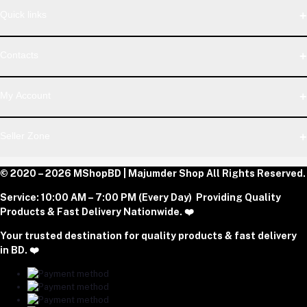
Quick links
WhatsApp
Contacts
Telegram
Address
My Account
Dhaka Office: Majumder Shop/Hallo Food, House 22, Road 2,
Block E, Section 11, Lalmatia, Pallabi, Mirpur, Dhaka-1216. Head
Login
Seller Zone
Office: Janota Road, 8100, Dhaka, Bangladesh.
Order History
My Wishlist
Phone
Become A Seller
© 2020 – 2026 MShopBD | Majumder Shop
Track Order
All Rights Reserved.
Login to Seller Panel
+8801977197994
Service:
10:00 AM – 7:00 PM (Every Day) Providing Quality
Download Seller App
Products & Fast Delivery Nationwide. ❤️
Email
Your trusted destination for quality products & fast delivery
majumdershop77@gmail.com
in BD. ❤️