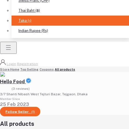
Swiss Franc (CHF)
Thai Baht (฿)
Taka (৳)
Indian Rupee (Rs)
Login
Registration
Store Home
Top Selling
Coupons
All products
Hello Food
(3 reviews)
3/7 Shanti Nibash West Tejturi Bazar, Tejgaon, Dhaka
Member Since
25 Feb 2023
Follow Seller
(1)
All products