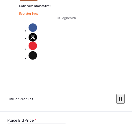
Dont have an account?
Register Now
Or Login With
Bid For Product
Place Bid Price
*