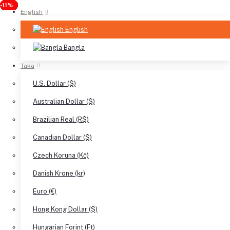
-26%
-38%
-44%
-24%
-17%
-31%
-20%
-12%
-8%
-13%
-6%
-8%
-13%
-11%
-5%
-5%
-4%
-2%
-1%
-5%
-2%
-1%
-7%
-11%
English
English
Bangla
Taka
U.S. Dollar ($)
Australian Dollar ($)
Brazilian Real (R$)
Canadian Dollar ($)
Czech Koruna (Kč)
Danish Krone (kr)
Euro (€)
Hong Kong Dollar ($)
Hungarian Forint (Ft)