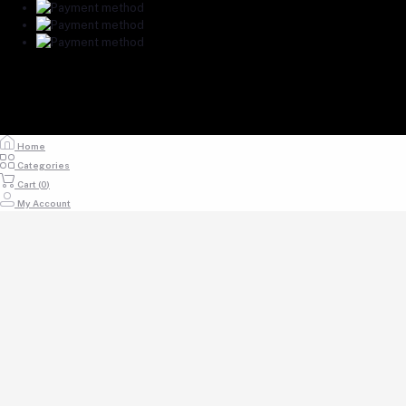
Home
Categories
Cart (
0
)
My Account