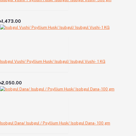
৳1,473.00
Isubgul Vushi/ Psyllium Husk/ Isubgul/ Isubgul Vushi- 1 KG
৳2,050.00
Isobgul Dana/ Isubgul / Psyllium Husk/ Isobgul Dana- 100 gm