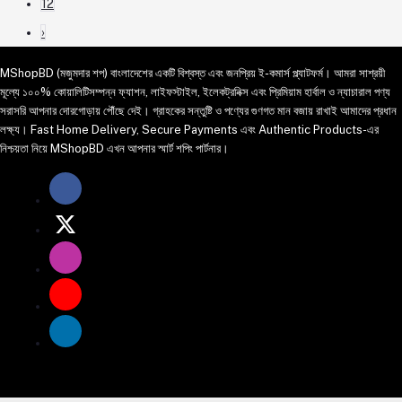
12
›
MShopBD (মজুমদার শপ) বাংলাদেশের একটি বিশ্বস্ত এবং জনপ্রিয় ই-কমার্স প্ল্যাটফর্ম। আমরা সাশ্রয়ী
মূল্যে ১০০% কোয়ালিটিসম্পন্ন ফ্যাশন, লাইফস্টাইল, ইলেকট্রনিক্স এবং প্রিমিয়াম হার্বাল ও ন্যাচারাল পণ্য
সরাসরি আপনার দোরগোড়ায় পৌঁছে দেই। গ্রাহকের সন্তুষ্টি ও পণ্যের গুণগত মান বজায় রাখাই আমাদের প্রধান
লক্ষ্য। Fast Home Delivery, Secure Payments এবং Authentic Products-এর
নিশ্চয়তা নিয়ে MShopBD এখন আপনার স্মার্ট শপিং পার্টনার।