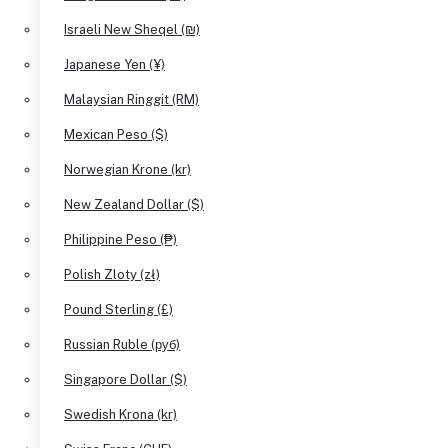
Israeli New Sheqel (₪)
Japanese Yen (¥)
Malaysian Ringgit (RM)
Mexican Peso ($)
Norwegian Krone (kr)
New Zealand Dollar ($)
Philippine Peso (₱)
Polish Zloty (zł)
Pound Sterling (£)
Russian Ruble (руб)
Singapore Dollar ($)
Swedish Krona (kr)