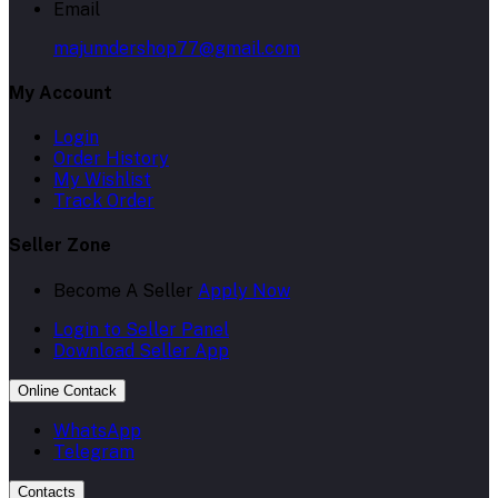
Email
majumdershop77@gmail.com
My Account
Login
Order History
My Wishlist
Track Order
Seller Zone
Become A Seller
Apply Now
Login to Seller Panel
Download Seller App
Online Contack
WhatsApp
Telegram
Contacts