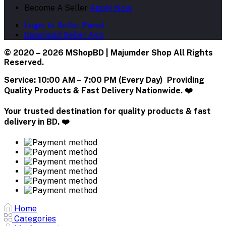
Become A Seller
Apply Now
Login to Seller Panel
Download Seller App
© 2020 – 2026 MShopBD | Majumder Shop
All Rights
Reserved.
Service:
10:00 AM – 7:00 PM (Every Day) Providing
Quality Products & Fast Delivery Nationwide. ❤️
Your trusted destination for quality products & fast
delivery in BD. ❤️
Home
Categories