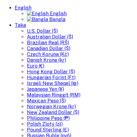
English
English
Bangla
Taka
U.S. Dollar ($)
Australian Dollar ($)
Brazilian Real (R$)
Canadian Dollar ($)
Czech Koruna (Kč)
Danish Krone (kr)
Euro (€)
Hong Kong Dollar ($)
Hungarian Forint (Ft)
Israeli New Sheqel (₪)
Japanese Yen (¥)
Malaysian Ringgit (RM)
Mexican Peso ($)
Norwegian Krone (kr)
New Zealand Dollar ($)
Philippine Peso (₱)
Polish Zloty (zł)
Pound Sterling (£)
Russian Ruble (руб)