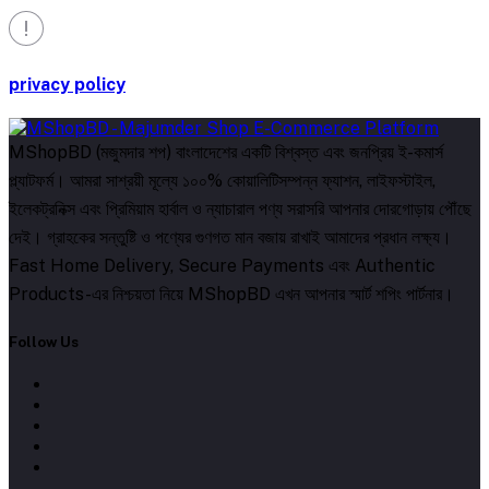
privacy policy
MShopBD (মজুমদার শপ) বাংলাদেশের একটি বিশ্বস্ত এবং জনপ্রিয় ই-কমার্স
প্ল্যাটফর্ম। আমরা সাশ্রয়ী মূল্যে ১০০% কোয়ালিটিসম্পন্ন ফ্যাশন, লাইফস্টাইল,
ইলেকট্রনিক্স এবং প্রিমিয়াম হার্বাল ও ন্যাচারাল পণ্য সরাসরি আপনার দোরগোড়ায় পৌঁছে
দেই। গ্রাহকের সন্তুষ্টি ও পণ্যের গুণগত মান বজায় রাখাই আমাদের প্রধান লক্ষ্য।
Fast Home Delivery, Secure Payments এবং Authentic
Products-এর নিশ্চয়তা নিয়ে MShopBD এখন আপনার স্মার্ট শপিং পার্টনার।
Follow Us