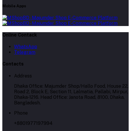
Mobile Apps
Online Contack
WhatsApp
Telegram
Contacts
Address
Dhaka Office: Majumder Shop/Hallo Food, House 22,
Road 2, Block E, Section 11, Lalmatia, Pallabi, Mirpur,
Dhaka-1216. Head Office: Janota Road, 8100, Dhaka,
Bangladesh.
Phone
+8801977197994