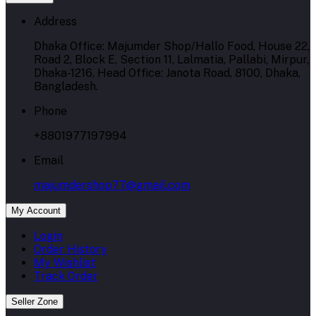
Address
Dhaka Office: Majumder Shop/Hallo Food, House 22,
Road 2, Block E, Section 11, Lalmatia, Pallabi, Mirpur,
Dhaka-1216. Head Office: Janota Road, 8100, Dhaka,
Bangladesh.
Phone
+8801977197994
Email
majumdershop77@gmail.com
My Account
Login
Order History
My Wishlist
Track Order
Seller Zone