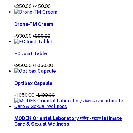
৳350.00
৳450.00
Drone-TM Cream
৳930.00
৳990.00
EC Joint Tablet
৳950.00
৳1,050.00
Optibex Capsule
৳1,050.00
৳1,100.00
MODEK Oriental Laboratory মহিলা - মডেক Intimate
Care & Sexual Wellness