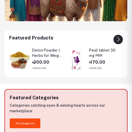
Featured Products
Detox Powder (
Peuli tablet 30
am
Herbs for Weight
mg পিউলি
Loss ) ওজন কমানোর
৳200.00
৳170.00
পাউডার
৳300.00
৳195.00
Featured Categories
Categories catching eyes & winning hearts across our
marketplace
All categories