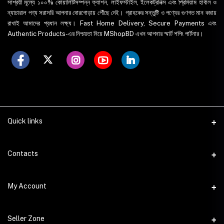
সাশ্রয়ী মূল্যে ১০০% কোয়ালিটিসম্পন্ন ফ্যাশন, লাইফস্টাইল, ইলেকট্রনিক্স এবং প্রিমিয়াম হার্বাল ও
ন্যাচারাল পণ্য সরাসরি আপনার দোরগোড়ায় পৌঁছে দেই। গ্রাহকের সন্তুষ্টি ও পণ্যের গুণগত মান বজায়
রাখাই আমাদের প্রধান লক্ষ্য। Fast Home Delivery, Secure Payments এবং
Authentic Products-এর নিশ্চয়তা নিয়ে MShopBD এখন আপনার স্মার্ট শপিং পার্টনার।
Quick links
WhatsApp
Contacts
Telegram
Address
My Account
Dhaka Office: Majumder Shop/Hallo Food, House 22, Road 2, Block
E, Section 11, Lalmatia, Pallabi, Mirpur, Dhaka-1216. Head Office:
Janota Road, 8100, Dhaka, Bangladesh.
Login
Seller Zone