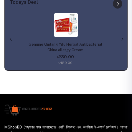
Todays Deal
Genuine Qinlang Yifu Herbal Antibacterial
China allergy Cream
৳230.00
৳450.00
MShopBD (মজুমদার শপ) বাংলাদেশের একটি বিশ্বস্ত এবং জনপ্রিয় ই-কমার্স প্ল্যাটফর্ম। আমরা