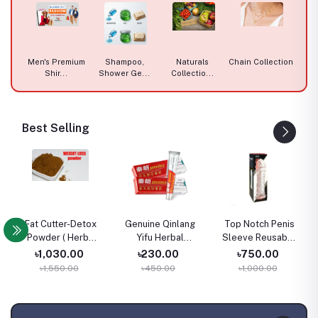
oes,
Men's Premium
Shampoo,
Naturals
Chain Collection
Naks
.
Shir...
Shower Ge...
Collectio...
Best Selling
Fat Cutter-Detox
Genuine Qinlang
Top Notch Penis
Powder ( Herbs
Yifu Herbal
Sleeve Reusable
for Weight Loss )
Antibacterial
Magic Condom
৳1,030.00
৳230.00
৳750.00
China allergy
৳1,550.00
৳450.00
৳1,000.00
Cream