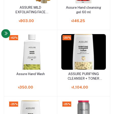
ASSURE MILD
Assure Hand cleansing
Add to cart
Add to cart
EXFOLIATING FACE
gel 60 ml
SCRUB
৳903.00
৳146.25
-42%
-20%
Assure Hand Wash
ASSURE PURIFYING
Add to cart
Add to cart
CLEANSER + TONER
250ml
৳350.00
৳1,104.00
-25%
-25%