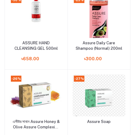
ASSURE HAND
Assure Daily Care
Add to cart
Add to cart
CLEANSING GEL 500ml
Shampoo (Normal) 200ml
৳658.00
৳300.00
-26%
-27%
এসীউর সাবান Assure Honey &
Assure Soap
Add to cart
Add to cart
Olive Assure Complexion
Bar 75g