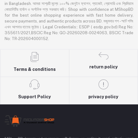
in Bangladesh. আমরা সাশ্রয়ী মূল্যে ১০০% জেনুইন ফ্যাশন, গ্যাজেট, গ্রোসারি এবং প্রিমিয়াম
কোয়ালিটির হার্বাল ও অর্গানিক পণ্য সরবরাহ করি। Shop with confidence at MShopBD
for the best online shopping experience with fast home delivery,
secure payments, and authentic products across BD. মজুমদার শপ - স্মার্ট শপিং
এখন আপনার হাতের মুঠোয়। Legal Credentials:: ESDP ( esdp.gov.bd) Reg No:
355611/2021,BSCIC Reg No: GO-20260208-0024063, BSCIC Trade
No: TR-202604000152.
return policy
Terms & conditions
Support Policy
privacy policy