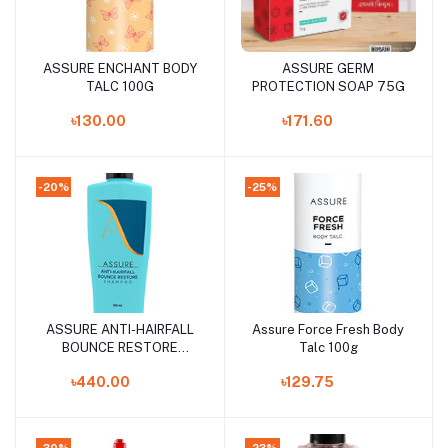
ASSURE ENCHANT BODY
ASSURE GERM
Add to cart
Add to cart
TALC 100G
PROTECTION SOAP 75G
৳130.00
৳171.60
-20%
-25%
ASSURE ANTI-HAIRFALL
Assure Force Fresh Body
Add to cart
Add to cart
BOUNCE RESTORE
Talc 100g
SHAMPOO 150ML
৳440.00
৳129.75
-30%
-23%