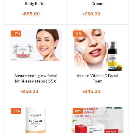
Body Butter
Cream
৳895.00
৳750.00
-17%
-11%
Assure insta glow facial
Assure Vitamin C Facial
Add to cart
Add to cart
kit (4 easy steps ) 35g
Foam
৳250.00
৳845.00
-13%
-22%