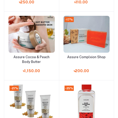
৳250.00
৳110.00
-17%
Assure Cocoa & Peach
Assure Complxion Shop
Add to cart
Add to cart
Body Butter
৳1,150.00
৳200.00
-21%
-25%