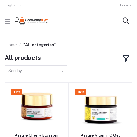
English
Taka
Home
"All categories"
All products
Sort by
-11%
-15%
Assure Cherry Blossom
Assure Vitamin C Gel
Add to cart
Add to cart