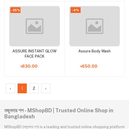
-25%
-4%
ASSURE INSTANT GLOW
Assure Body Wash
Add to cart
Add to cart
FACE PACK
৳630.00
৳650.00
‹
1
2
›
মজুমদার শপ - MShopBD | Trusted Online Shop in
Bangladesh
MShopBD (মজুমদার শপ) is a leading and trusted online shopping platform