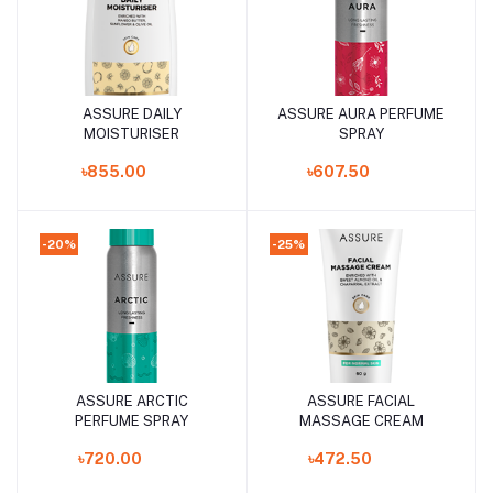
ASSURE DAILY
ASSURE AURA PERFUME
Add to cart
Add to cart
MOISTURISER
SPRAY
৳855.00
৳607.50
-20%
-25%
ASSURE ARCTIC
ASSURE FACIAL
Add to cart
Add to cart
PERFUME SPRAY
MASSAGE CREAM
৳720.00
৳472.50