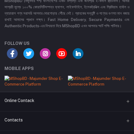
MShopBD (মজুমদার শপ) বাংলাদেশের একটি বিশ্বস্ত এবং জনপ্রিয় ই-কমার্স প্ল্যাটফর্ম। আমরা
সাশ্রয়ী মূল্যে ১০০% কোয়ালিটিসম্পন্ন ফ্যাশন, লাইফস্টাইল, ইলেকট্রনিক্স এবং প্রিমিয়াম হার্বাল ও
ন্যাচারাল পণ্য সরাসরি আপনার দোরগোড়ায় পৌঁছে দেই। গ্রাহকের সন্তুষ্টি ও পণ্যের গুণগত মান বজায়
রাখাই আমাদের প্রধান লক্ষ্য। Fast Home Delivery, Secure Payments এবং
Authentic Products-এর নিশ্চয়তা নিয়ে MShopBD এখন আপনার স্মার্ট শপিং পার্টনার।
FOLLOW US
MOBILE APPS
Online Contack
WhatsApp
Contacts
Telegram