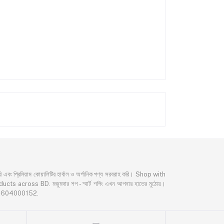
্রিমিয়াম কোয়ালিটির হার্বাল ও অর্গানিক পণ্য সরবরাহ করি। Shop with
oss BD. মজুমদার শপ - স্মার্ট শপিং এখন আপনার হাতের মুঠোয়।
02604000152.