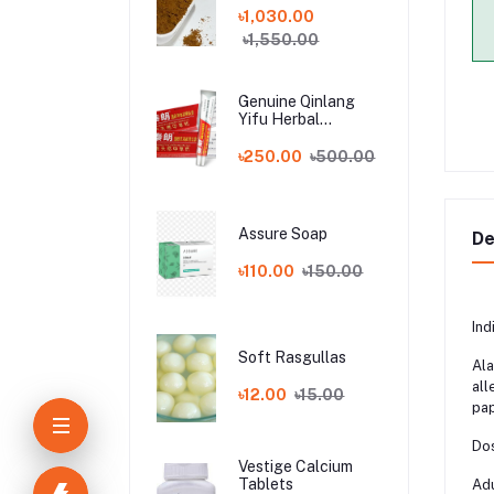
৳1,030.00
৳1,550.00
Genuine Qinlang
Yifu Herbal
Antibacterial China
allergy Cream
৳250.00
৳500.00
Assure Soap
De
৳110.00
৳150.00
Ind
Soft Rasgullas
Ala
all
৳12.00
৳15.00
pap
Dos
Vestige Calcium
Tablets
Adu