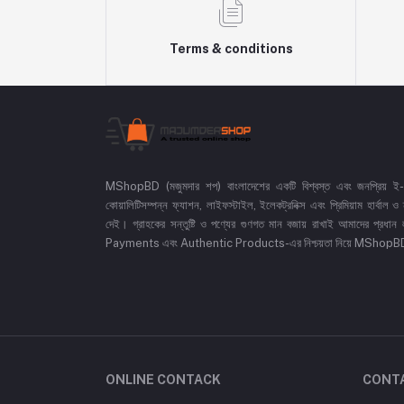
Terms & conditions
MShopBD (মজুমদার শপ) বাংলাদেশের একটি বিশ্বস্ত এবং জনপ্রিয় ই-কমা
কোয়ালিটিসম্পন্ন ফ্যাশন, লাইফস্টাইল, ইলেকট্রনিক্স এবং প্রিমিয়াম হার্বাল
দেই। গ্রাহকের সন্তুষ্টি ও পণ্যের গুণগত মান বজায় রাখাই আমাদের প
Payments এবং Authentic Products-এর নিশ্চয়তা নিয়ে MShopBD এখন আ
ONLINE CONTACK
CONT