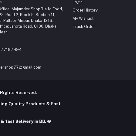
s
Login
ffice: Majumder Shop/Hallo Food,
Order History
2, Road 2, Block E, Section 11,
My Wishlist
a, Pallabi, Mirpur, Dhaka-1216.
fice: Janota Road, 8100, Dhaka,
Track Order
desh.
977197994
ershop77@gmail.com
 Rights Reserved.
ding Quality Products & Fast
 fast delivery in BD. ❤️