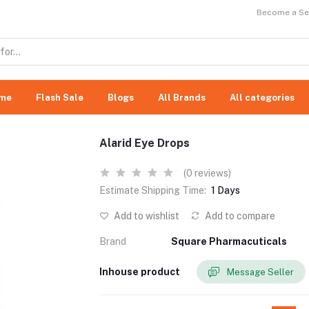
Become a Sel
me
Flash Sale
Blogs
All Brands
All categories
Alarid Eye Drops
(0 reviews)
Estimate Shipping Time:
1 Days
Add to wishlist
Add to compare
Brand
Square Pharmacuticals
Inhouse product
Message Seller