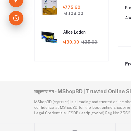
৳775.60
Pre
৳1,108.00
Ala
Alice Lotion
৳130.00
৳135.00
Fr
মজুমদার শপ - MShopBD | Trusted Online
MShopBD (মজুমদার শপ) is a leading and trusted online shopping p
confidence at MShopBD for the best online shopping expe
Legal Credentials:: ESDP ( esdp.gov.bd) Reg No: 3