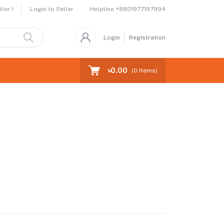
Helpline
+8801977197994
ler !
Login to Seller
Login
Registration
৳0.00
(
0
Items)