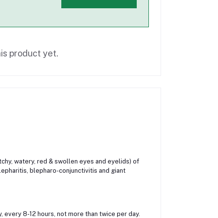
is product yet.
chy, watery, red & swollen eyes and eyelids) of
blepharitis, blepharo-conjunctivitis and giant
y, every 8-12 hours, not more than twice per day.