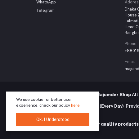
WhatsApp
Addres
Dhaka O
Telegram
House 2
Lalmati
Head Of
Bangla
Phone
+8801
Email
majumd
© 2020 – 2026 MShopBD | Majumder Shop
All
We use cookie for better user
experience, check our policy
here
Service:
10:00 AM – 7:00 PM (Every Day) Provi
Delivery Nationwide. ❤️
Ok. I Understood
Your trusted destination for quality products &