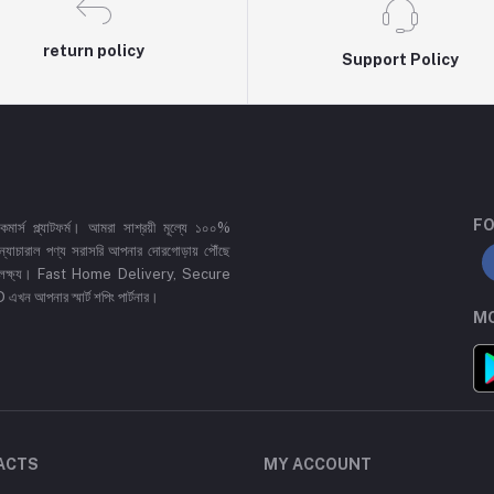
return policy
Support Policy
FO
র্স প্ল্যাটফর্ম। আমরা সাশ্রয়ী মূল্যে ১০০%
 ও ন্যাচারাল পণ্য সরাসরি আপনার দোরগোড়ায় পৌঁছে
্রধান লক্ষ্য। Fast Home Delivery, Secure
পনার স্মার্ট শপিং পার্টনার।
MO
ACTS
MY ACCOUNT