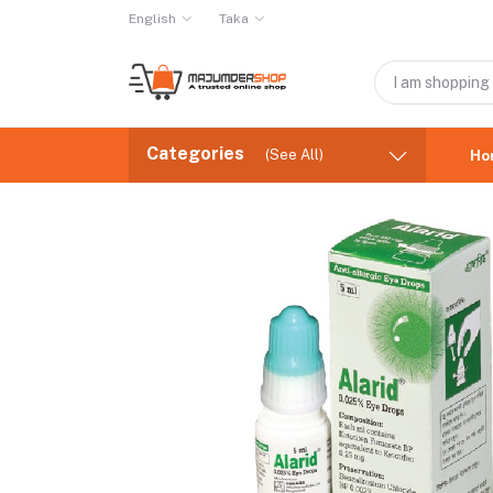
English
Taka
Categories
(See All)
Ho