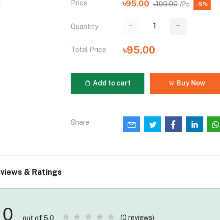
Price
৳95.00
৳100.00
/Pc
-5%
Quantity
৳95.00
Total Price
Add to cart
Buy Now
Share
views & Ratings
0
(0 reviews)
out of 5.0