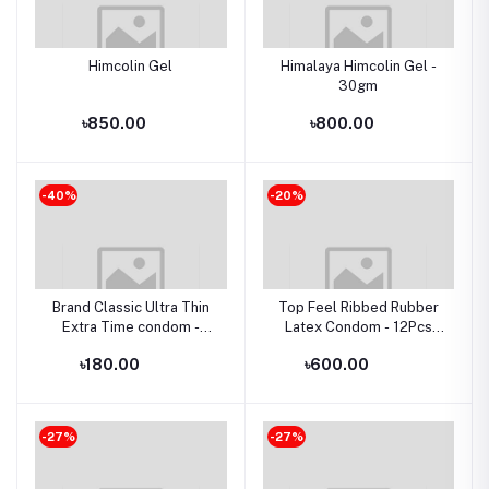
Himcolin Gel
Himalaya Himcolin Gel -
30gm
৳850.00
৳800.00
-40%
-20%
Brand Classic Ultra Thin
Top Feel Ribbed Rubber
Extra Time condom -
Latex Condom - 12Pcs
10Pcs Pack
Pack(Made In Malaysia)
৳180.00
৳600.00
-27%
-27%