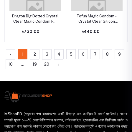
Dragon Big Dotted Crystal
Tofun Magic Condom -
Clear Magic Condom For
Crystal Clear Silicon
Men (Red Box)
Magic Condom For Men -
৳730.00
৳440.00
Yellow
‹
1
2
3
4
5
6
7
8
9
10
...
19
20
›
MShopBD (মজুমদার শপ) বাংলাদেশের একটি বিশ্বস্ত এবং জনপ্রিয় ই-কমার্স প্ল্যাটফর্ম। আমরা
সাশ্রয়ী মূল্যে ১০০% কোয়ালিটিসম্পন্ন ফ্যাশন, লাইফস্টাইল, ইলেকট্রনিক্স এবং প্রিমিয়াম হার্বাল ও
ন্যাচারাল পণ্য সরাসরি আপনার দোরগোড়ায় পৌঁছে দেই। গ্রাহকের সন্তুষ্টি ও পণ্যের গুণগত মান বজায়