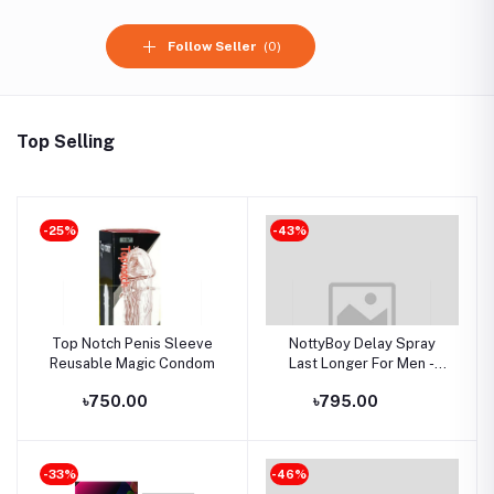
Follow Seller
(0)
Top Selling
-25%
-43%
Top Notch Penis Sleeve
NottyBoy Delay Spray
Reusable Magic Condom
Last Longer For Men -
20gm
৳750.00
৳795.00
-33%
-46%