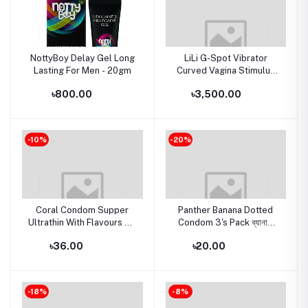
NottyBoy Delay Gel Long
LiLi G-Spot Vibrator
Lasting For Men - 20gm
Curved Vagina Stimulus
Clitoris for Women Dildo -
৳800.00
৳3,500.00
Purple
-10%
-20%
Coral Condom Supper
Panther Banana Dotted
Ultrathin With Flavours 3's
Condom 3's Pack ব্যানানা
PackSupper Ultrathin
ফ্লেভার্ড
৳36.00
৳20.00
-18%
-8%