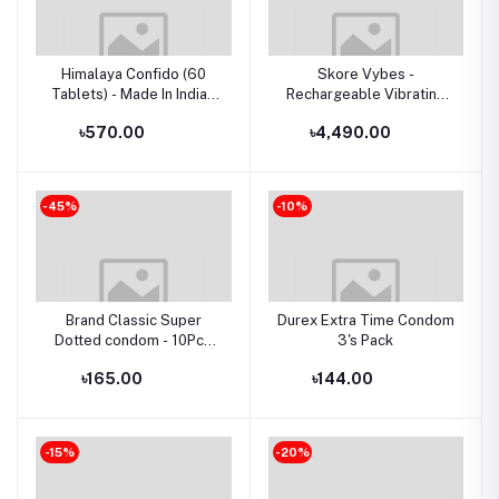
Himalaya Confido (60
Skore Vybes -
Tablets) - Made In Indian
Rechargeable Vibrating
(দ্রুত বীর্যপাতের স্থায়ী সমাধান)
Ring For Him & Her - Men
৳570.00
৳4,490.00
& Women
-45%
-10%
Brand Classic Super
Durex Extra Time Condom
Dotted condom - 10Pcs
3's Pack
Pack
৳165.00
৳144.00
-15%
-20%