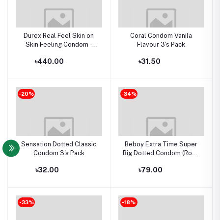
Durex Real Feel Skin on
Coral Condom Vanila
Skin Feeling Condom -
Flavour 3's Pack
3Pcs Pack(Thailand)Real
৳440.00
৳31.50
Feel
-20%
-34%
Sensation Dotted Classic
Beboy Extra Time Super
Condom 3's Pack
Big Dotted Condom (Rose
Flavour) Pouch Pack
৳32.00
৳79.00
3Pcs(India)
-33%
-18%