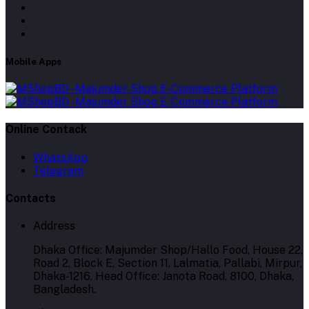
Mobile Apps
Online Contack
WhatsApp
Telegram
Contacts
Address
Dhaka Office: Majumder Shop/Hallo Food, House 22,
Road 2, Block E, Section 11, Lalmatia, Pallabi, Mirpur,
Dhaka-1216. Head Office: Janota Road, 8100, Dhaka,
Bangladesh.