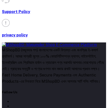
Support Policy
privacy policy
MShopBD (মজুমদার শপ) বাংলাদেশের একটি বিশ্বস্ত এবং জনপ্রিয় ই-কমার্স
প্ল্যাটফর্ম। আমরা সাশ্রয়ী মূল্যে ১০০% কোয়ালিটিসম্পন্ন ফ্যাশন, লাইফস্টাইল,
ইলেকট্রনিক্স এবং প্রিমিয়াম হার্বাল ও ন্যাচারাল পণ্য সরাসরি আপনার দোরগোড়ায় পৌঁছে
দেই। গ্রাহকের সন্তুষ্টি ও পণ্যের গুণগত মান বজায় রাখাই আমাদের প্রধান লক্ষ্য।
Fast Home Delivery, Secure Payments এবং Authentic
Products-এর নিশ্চয়তা নিয়ে MShopBD এখন আপনার স্মার্ট শপিং পার্টনার।
Follow Us