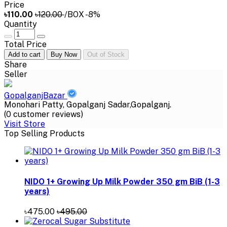
Price
৳110.00
৳120.00
/BOX
-8%
Quantity
Total Price
Add to cart
Buy Now
Out of Stock
Share
Seller
GopalganjBazar
Monohari Patty, Gopalganj Sadar,Gopalganj.
(0 customer reviews)
Visit Store
Top Selling Products
NIDO 1+ Growing Up Milk Powder 350 gm BiB (1-3
years)
৳475.00
৳495.00