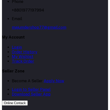
Phone
+8801977197994
Email
majumdershop77@gmail.com
My Account
Login
Order History
My Wishlist
Track Order
Seller Zone
Become A Seller
Apply Now
Login to Seller Panel
Download Seller App
Online Contack