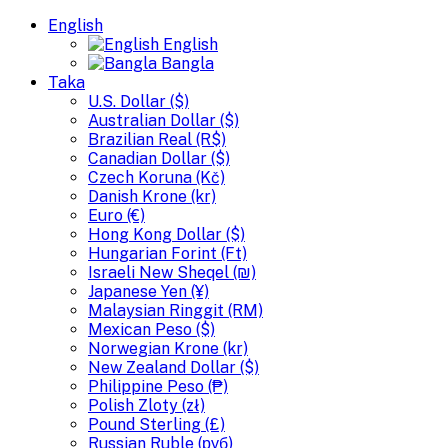
English
English
Bangla
Taka
U.S. Dollar ($)
Australian Dollar ($)
Brazilian Real (R$)
Canadian Dollar ($)
Czech Koruna (Kč)
Danish Krone (kr)
Euro (€)
Hong Kong Dollar ($)
Hungarian Forint (Ft)
Israeli New Sheqel (₪)
Japanese Yen (¥)
Malaysian Ringgit (RM)
Mexican Peso ($)
Norwegian Krone (kr)
New Zealand Dollar ($)
Philippine Peso (₱)
Polish Zloty (zł)
Pound Sterling (£)
Russian Ruble (руб)