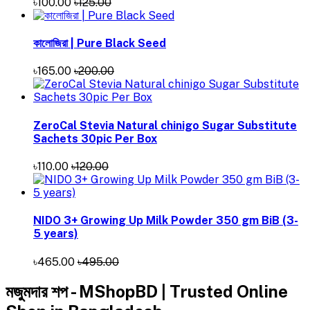
৳100.00
৳125.00
কালোজিরা | Pure Black Seed
৳165.00
৳200.00
ZeroCal Stevia Natural chinigo Sugar Substitute
Sachets 30pic Per Box
৳110.00
৳120.00
NIDO 3+ Growing Up Milk Powder 350 gm BiB (3-
5 years)
৳465.00
৳495.00
মজুমদার শপ - MShopBD | Trusted Online