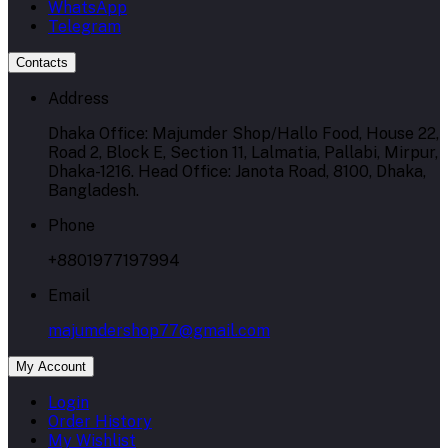
WhatsApp
Telegram
Contacts
Address
Dhaka Office: Majumder Shop/Hallo Food, House 22,
Road 2, Block E, Section 11, Lalmatia, Pallabi, Mirpur,
Dhaka-1216. Head Office: Janota Road, 8100, Dhaka,
Bangladesh.
Phone
+8801977197994
Email
majumdershop77@gmail.com
My Account
Login
Order History
My Wishlist