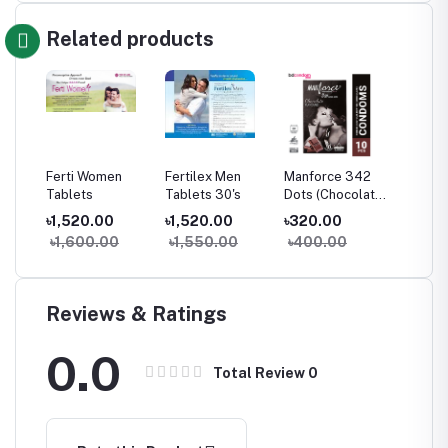
Related products
g
Ferti Women
Fertilex Men
Manforce 342
Bobcare
Tablets
Tablets 30's
Dots (Chocolate)
পড়া চিকিৎস
10's Pack
৳1,520.00
৳1,520.00
৳320.00
৳290.
৳1,600.00
৳1,550.00
৳400.00
৳300
Reviews & Ratings
0.0
Total Review
0