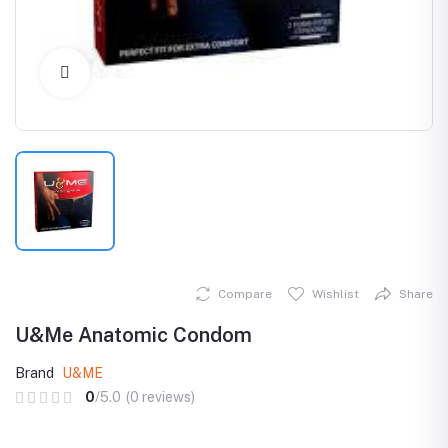
Click to Enlarge
Compare
Wishlist
Share
U&Me Anatomic Condom
Brand
U&ME
0
/5.0
(0 reviews)