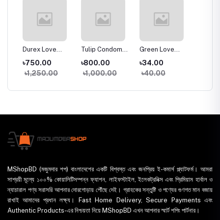
Durex Love
Tulip Condom
Green Love
Durex F
x
Condom - 10pcs
Dotted &
Ultra Thin
Feel C
৳750.00
৳800.00
৳34.00
৳440.
ted
Pack
Chocolate
Condom
10Pcs 
৳1,250.00
৳1,000.00
৳40.00
৳550
2Pcs
Flavour with
(Thaila
Ultra Thin - 3x10
= 30pcs
(Thailand )
MShopBD (মজুমদার শপ) বাংলাদেশের একটি বিশ্বস্ত এবং জনপ্রিয় ই-কমার্স প্ল্যাটফর্ম। আমরা
সাশ্রয়ী মূল্যে ১০০% কোয়ালিটিসম্পন্ন ফ্যাশন, লাইফস্টাইল, ইলেকট্রনিক্স এবং প্রিমিয়াম হার্বাল ও
ন্যাচারাল পণ্য সরাসরি আপনার দোরগোড়ায় পৌঁছে দেই। গ্রাহকের সন্তুষ্টি ও পণ্যের গুণগত মান বজায়
রাখাই আমাদের প্রধান লক্ষ্য। Fast Home Delivery, Secure Payments এবং
Authentic Products-এর নিশ্চয়তা নিয়ে MShopBD এখন আপনার স্মার্ট শপিং পার্টনার।