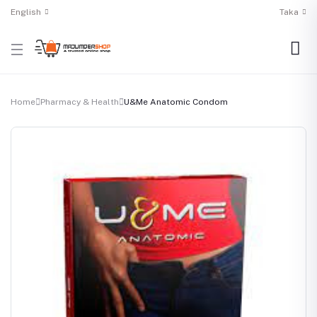
English
Taka
Home
Pharmacy & Health
U&Me Anatomic Condom