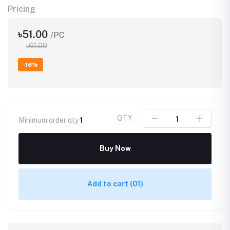
Pricing
৳51.00
/PC
৳61.00
-16%
QTY
Minimum order qty
1
Buy Now
Add to cart
(01)