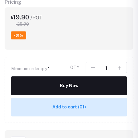
Pricing
৳19.90
/POT
৳28.90
-31%
QTY
Minimum order qty
1
Buy Now
Add to cart
(01)