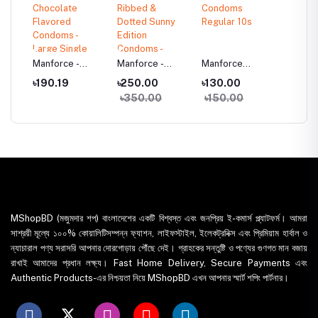
Manforce -
Manforce -
Manforce
Manfor
Chocolate
Ribbed & Dotted
Condoms
Strawb
৳190.19
৳250.00
৳130.00
৳150.
Flavored
Sunny Edition
Regular 10s
Flavour
৳350.00
৳150.00
৳300
Condoms -
Condoms -
Condom
e
Large Single
Single Pack -
Pack
Pack -10pcs
10pcs
MShopBD (মজুমদার শপ) বাংলাদেশের একটি বিশ্বস্ত এবং জনপ্রিয় ই-কমার্স প্ল্যাটফর্ম। আমরা
সাশ্রয়ী মূল্যে ১০০% কোয়ালিটিসম্পন্ন ফ্যাশন, লাইফস্টাইল, ইলেকট্রনিক্স এবং প্রিমিয়াম হার্বাল ও
ন্যাচারাল পণ্য সরাসরি আপনার দোরগোড়ায় পৌঁছে দেই। গ্রাহকের সন্তুষ্টি ও পণ্যের গুণগত মান বজায়
রাখাই আমাদের প্রধান লক্ষ্য। Fast Home Delivery, Secure Payments এবং
Authentic Products-এর নিশ্চয়তা নিয়ে MShopBD এখন আপনার স্মার্ট শপিং পার্টনার।