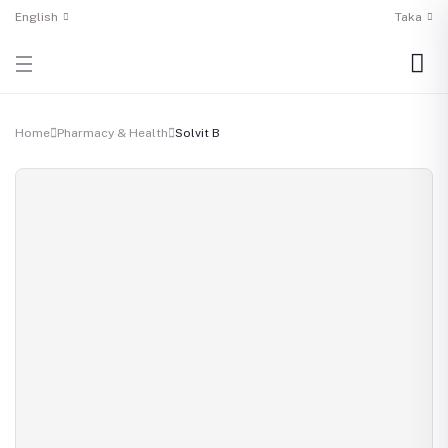
English
Taka
Home
Pharmacy & Health
Solvit B