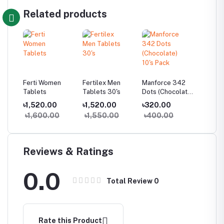
Related products
g
Ferti Women
Fertilex Men
Manforce 342
Bobcare
Tablets
Tablets 30's
Dots (Chocolate)
পড়া চিকিৎস
10's Pack
৳1,520.00
৳1,520.00
৳320.00
৳290.
৳1,600.00
৳1,550.00
৳400.00
৳300
Reviews & Ratings
0.0
Total Review
0
Rate this Product