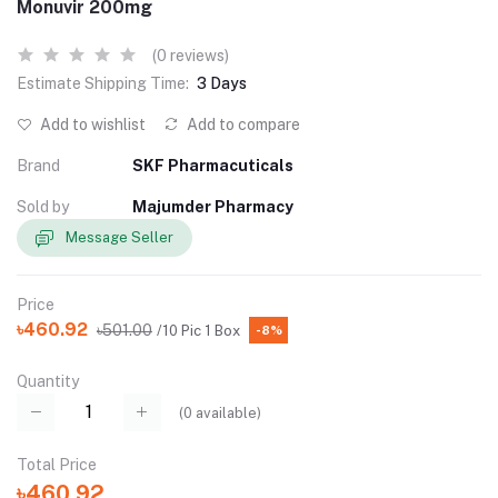
Monuvir 200mg
(0 reviews)
Estimate Shipping Time:
3 Days
Add to wishlist
Add to compare
Brand
SKF Pharmacuticals
Sold by
Majumder Pharmacy
Message Seller
Price
৳460.92
৳501.00
/10 Pic 1 Box
-8%
Quantity
(
0
available)
Total Price
৳460.92