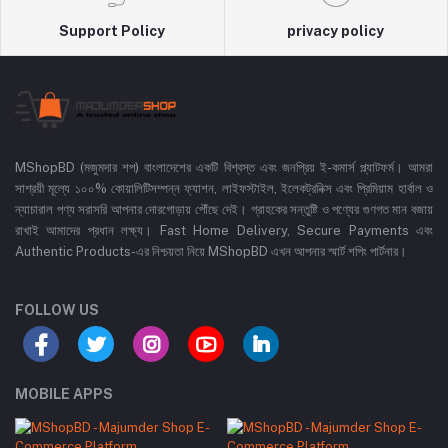
Support Policy
privacy policy
MShopBD (মজুমদার শপ) বাংলাদেশের একটি বিশ্বস্ত এবং জনপ্রিয় ই-কমার্স প্ল্যাটফর্ম। আমরা
সাশ্রয়ী মূল্যে ১০০% কোয়ালিটিসম্পন্ন ফ্যাশন, লাইফস্টাইল, ইলেকট্রনিক্স এবং প্রিমিয়াম হার্বাল ও
ন্যাচারাল পণ্য সরাসরি আপনার দোরগোড়ায় পৌঁছে দেই। গ্রাহকের সন্তুষ্টি ও পণ্যের গুণগত মান বজায়
রাখাই আমাদের প্রধান লক্ষ্য। Fast Home Delivery, Secure Payments এবং
Authentic Products-এর নিশ্চয়তা নিয়ে MShopBD এখন আপনার স্মার্ট শপিং পার্টনার।
FOLLOW US
MOBILE APPS