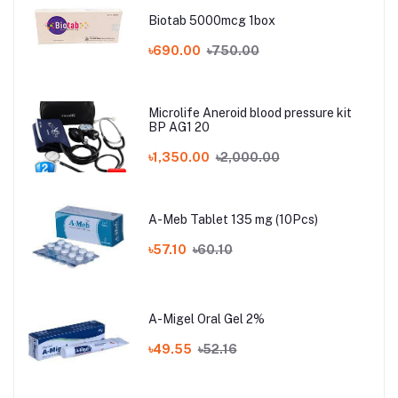
Biotab 5000mcg 1box
৳690.00
৳750.00
Microlife Aneroid blood pressure kit
BP AG1 20
৳1,350.00
৳2,000.00
A-Meb Tablet 135 mg (10Pcs)
৳57.10
৳60.10
A-Migel Oral Gel 2%
৳49.55
৳52.16