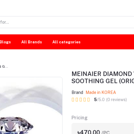
Blogs
All Brands
All categories
G...
MEINAIER DIAMOND 
SOOTHING GEL (ORIG
Brand
Made in KOREA
5
/5.0
(0 reviews)
Pricing
৳470.00
/PC