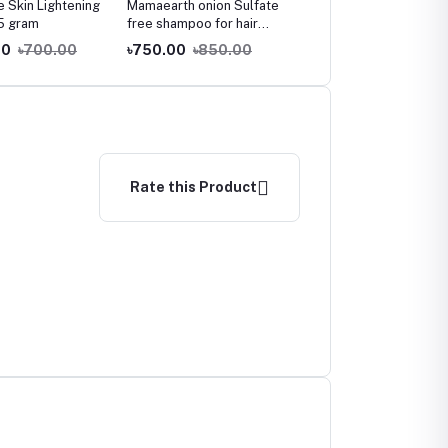
e Skin Lightening
Mamaearth onion Sulfate
UrbanGabru Frozt Hair
5 gram
free shampoo for hair
Spray for Men & Women 
growth & hair fall control
Hair Set Spray | No Gas
00
৳700.00
৳750.00
৳850.00
৳801.00
৳900.00
with onion oil & plant
Hair Spray | Extreme Ho
keratin (250ml)
Freeze Hair (250 ml)
Rate this Product