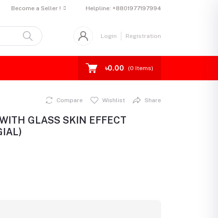
Become a Seller !
Helpline:
+8801977197994
Login
Registration
৳0.00
(
0
Items)
Compare
Wishlist
Share
WITH GLASS SKIN EFFECT
IAL)