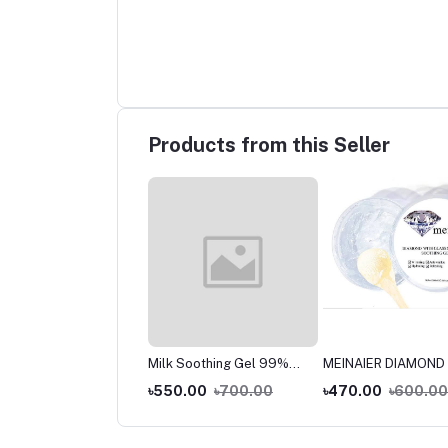
Products from this Seller
:Nel Anti-Melasma
Milk Soothing Gel 99%
MEINAIER DIAMOND
 Cream – 40ml
-300ml (Original)
GLASS SKIN EFFEC
070.00
৳1,350.00
৳550.00
৳700.00
৳470.00
৳600.00
SOOTHING GEL (ORI