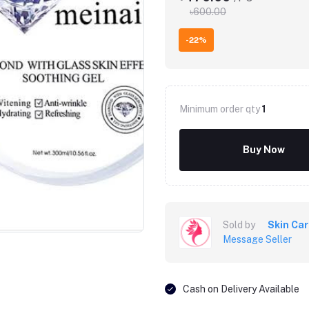
৳600.00
-22%
Minimum order qty
1
Buy Now
Click to Enlarge
Sold by
Skin Ca
Message Seller
Cash on Delivery Available