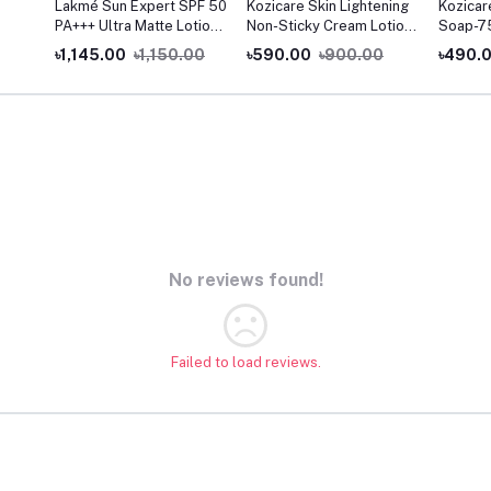
Lakmé Sun Expert SPF 50
Kozicare Skin Lightening
Kozicar
PA+++ Ultra Matte Lotion
Non-Sticky Cream Lotion |
Soap-7
100ml
Enriched with 3% Kojic
৳1,145.00
৳1,150.00
৳590.00
৳900.00
৳490.
Acid, 1% Alpha Arbutin,
1% Glutathione, 2%
Niacinamide, 2% Vitamin C
| Best for Melasma,
Pigmentation, Dark/Age
Spots, Uneven
No reviews found!
Failed to load reviews.