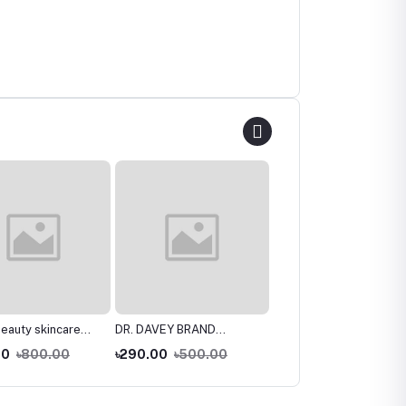
Beauty skincare
DR. DAVEY BRAND
Rice skin beauty serum
il facial cream
QUALITY Papaya
for tender skin with goo
00
৳800.00
৳290.00
৳500.00
৳210.00
৳590.00
Whitening Cream
price 15ml | Whole sale
price in BD