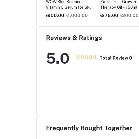
amni Hemorrhoids
WOW Skin Science
Zafran Hair Growth
bal Cream 20G
Vitamin C Serum for Skin
Therapy Oil - 150ml
whitenening – Brightening
5.00
৳250.00
৳900.00
৳1,000.00
৳275.00
৳300.00
and Hyperpigmentation.
Genuine 20%-30ml
Reviews & Ratings
5.0
Total Review
0
Frequently Bought Together