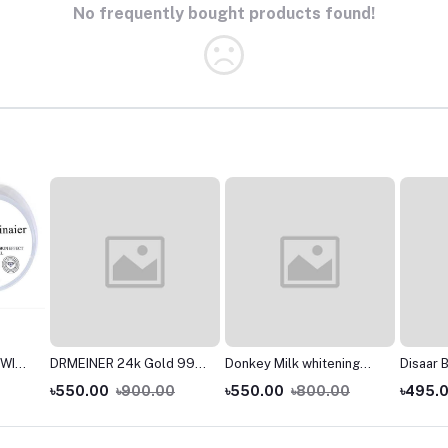
No frequently bought products found!
 WITH
DRMEINER 24k Gold 99%
Donkey Milk whitening
Disaar 
T
Soothing Gel (ORIGINAL)
cream 180ml
Argan O
৳550.00
৳900.00
৳550.00
৳800.00
৳495.
GIAL)