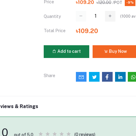
Price
৳109.20
৳120.00
/POT
-9%
(
1000
av
Quantity
৳109.20
Total Price
Add to cart
Buy Now
Share
views & Ratings
0
(0 reviews)
out of 5.0