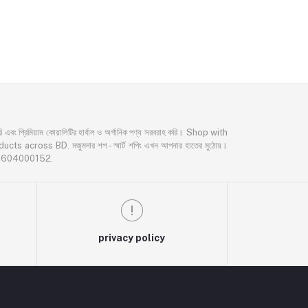
্রিমিয়াম কোয়ালিটির হার্বাল ও অর্গানিক পণ্য সরবরাহ করি। Shop with
oss BD. মজুমদার শপ - স্মার্ট শপিং এখন আপনার হাতের মুঠোয়।
02604000152.
privacy policy