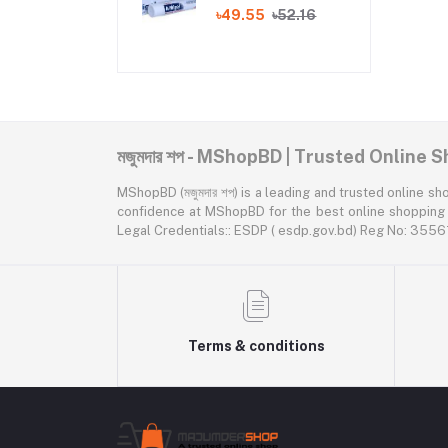
৳49.55
৳52.16
মজুমদার শপ - MShopBD | Trusted Online
MShopBD (মজুমদার শপ) is a leading and trusted online shopping p
confidence at MShopBD for the best online shopping expe
Legal Credentials:: ESDP ( esdp.gov.bd) Reg No: 3
Terms & conditions