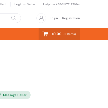
Helpline
+8801977197994
ler !
Login to Seller
Login
Registration
৳0.00
(
0
Items)
Message Seller