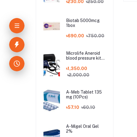
৳230.00
৳250.00
Biotab 5000mcg
1box
৳690.00
৳750.00
Microlife Aneroid
blood pressure kit
BP AG1 20
৳1,350.00
৳2,000.00
A-Meb Tablet 135
mg (10Pcs)
৳57.10
৳60.10
A-Migel Oral Gel
2%