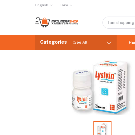
English
Taka
Categories
(See All)
Ho