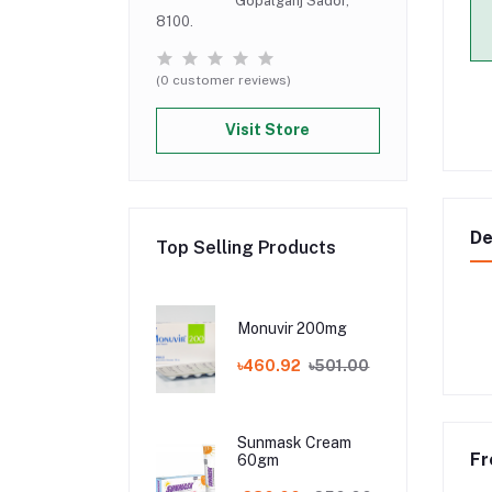
Gopalganj Sador,
8100.
(0 customer reviews)
Visit Store
De
Top Selling Products
Monuvir 200mg
৳460.92
৳501.00
Sunmask Cream
Fr
60gm