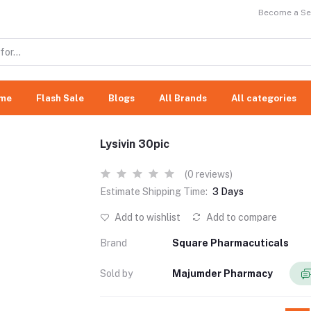
Become a Sel
me
Flash Sale
Blogs
All Brands
All categories
Lysivin 30pic
(0 reviews)
Estimate Shipping Time:
3 Days
Add to wishlist
Add to compare
Brand
Square Pharmacuticals
Sold by
Majumder Pharmacy