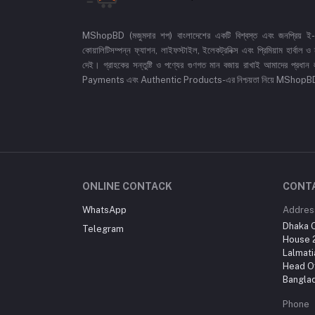
MShopBD (মজুমদার শপ) বাংলাদেশের একটি বিশ্বস্ত এবং জনপ্রিয় ই-কমা
কোয়ালিটিসম্পন্ন ফ্যাশন, লাইফস্টাইল, ইলেকট্রনিক্স এবং প্রিমিয়াম হার্বাল
দেই। গ্রাহকের সন্তুষ্টি ও পণ্যের গুণগত মান বজায় রাখাই আমাদের প
Payments এবং Authentic Products-এর নিশ্চয়তা নিয়ে MShopBD এখন আ
ONLINE CONTACK
CONT
WhatsApp
Addres
Dhaka O
Telegram
House 2
Lalmati
Head Of
Bangla
Phone