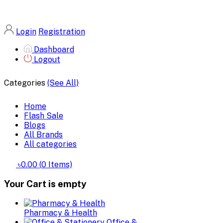
Login
Registration
Dashboard
Logout
Categories
(See All)
Home
Flash Sale
Blogs
All Brands
All categories
৳0.00
(
0
Items)
Your Cart is empty
Pharmacy & Health
Office &