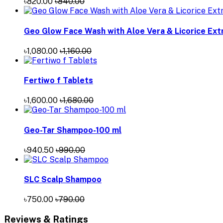
৳820.00
৳840.00
Geo Glow Face Wash with Aloe Vera & Licorice Extr
৳1,080.00
৳1,160.00
Fertiwo f Tablets
৳1,600.00
৳1,680.00
Geo-Tar Shampoo-100 ml
৳940.50
৳990.00
SLC Scalp Shampoo
৳750.00
৳790.00
Reviews & Ratings