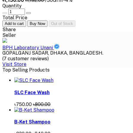
৳1,150.00
৳1,192.00
/30Grm
-4%
Quantity
Total Price
Add to cart
Buy Now
Out of Stock
Share
Seller
BPH Laboratory Unani
GOPALGANJ SADAR, DHAKA, BANGLADESH.
(7 customer reviews)
Visit Store
Top Selling Products
SLC Face Wash
৳750.00
৳800.00
B-Ket Shampoo