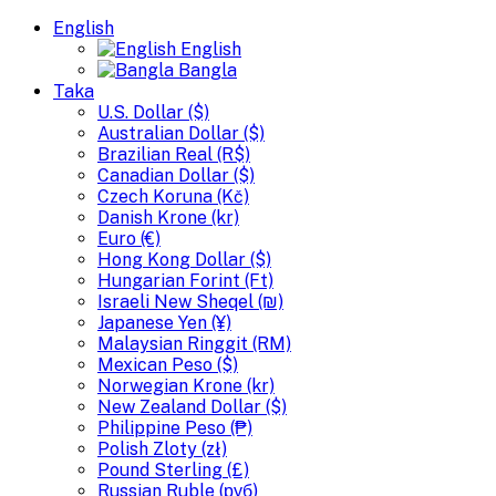
English
English
Bangla
Taka
U.S. Dollar ($)
Australian Dollar ($)
Brazilian Real (R$)
Canadian Dollar ($)
Czech Koruna (Kč)
Danish Krone (kr)
Euro (€)
Hong Kong Dollar ($)
Hungarian Forint (Ft)
Israeli New Sheqel (₪)
Japanese Yen (¥)
Malaysian Ringgit (RM)
Mexican Peso ($)
Norwegian Krone (kr)
New Zealand Dollar ($)
Philippine Peso (₱)
Polish Zloty (zł)
Pound Sterling (£)
Russian Ruble (руб)