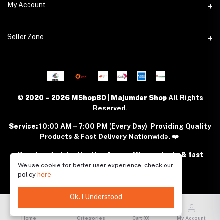
Address
My Account
Dhaka Office: Majumder Shop/Hallo Food, House 22, Road 2, Block
E, Section 11, Lalmatia, Pallabi, Mirpur, Dhaka-1216. Head Office:
Janota Road, 8100, Dhaka, Bangladesh.
Login
Seller Zone
Order History
Phone
+8801977197994
Become A Seller
My Wishlist
Login to Seller Panel
Email
Track Order
© 2020 – 2026 MShopBD | Majumder Shop
All Rights
majumdershop77@gmail.com
Download Seller App
Reserved.
Service:
10:00 AM – 7:00 PM (Every Day) Providing Quality
Products & Fast Delivery Nationwide. ❤️
Your trusted destination for quality products & fast
delivery in BD. ❤️
We use cookie for better user experience, check our
policy
here
Ok. I Understood
Home
Categories
Cart (
0
)
My Account