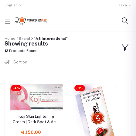
English
Taka
Home
Brand
"AS International"
Showing results
12
Products Found
Sort by
-4%
-8%
Koji Skin Lightening
Cream | Dark Spot & Acne
Mark Removal | Original
৳1,150.00