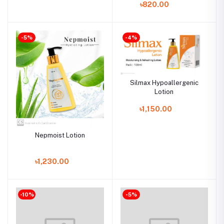
৳820.00
-5%
-4%
Silmax Hypoallergenic
Lotion
৳1,150.00
Nepmoist Lotion
৳1,230.00
-10%
-5%