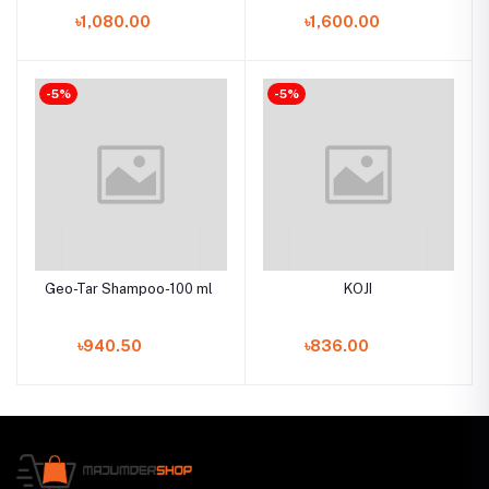
Extracts for Skin
৳1,080.00
৳1,600.00
Hydration and Tone
Lightening
-5%
-5%
Geo-Tar Shampoo-100 ml
KOJI
৳940.50
৳836.00