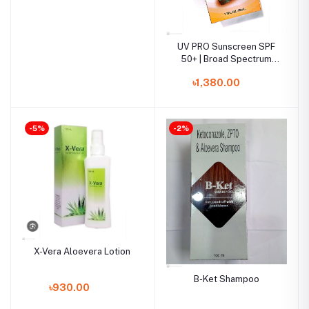
UV PRO Sunscreen SPF
50+ | Broad Spectrum
UVA/UVB Protection
৳1,380.00
-5%
-2%
X-Vera Aloevera Lotion
B-Ket Shampoo
৳930.00