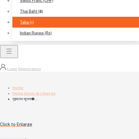
Swiss Franc (CHF)
Thai Baht (฿)
Taka (৳)
Indian Rupee (Rs)
Login
Registration
Home
Home Decor & Lifestyle
হ্যান্ডমেড জুয়েলা�...
Click to Enlarge