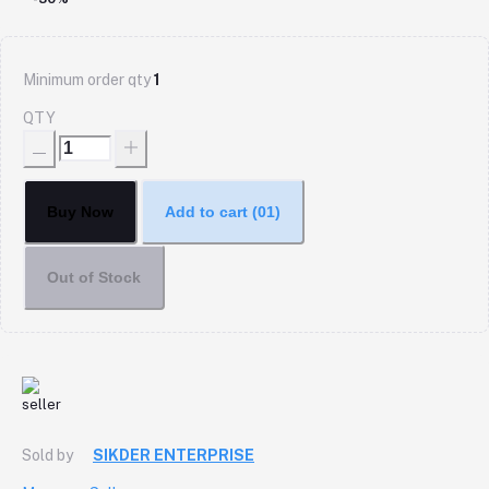
Minimum order qty
1
QTY
Buy Now
Add to cart
(01)
Out of Stock
Sold by
SIKDER ENTERPRISE