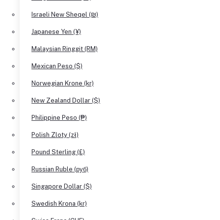
Israeli New Sheqel (₪)
Japanese Yen (¥)
Malaysian Ringgit (RM)
Mexican Peso ($)
Norwegian Krone (kr)
New Zealand Dollar ($)
Philippine Peso (₱)
Polish Zloty (zł)
Pound Sterling (£)
Russian Ruble (руб)
Singapore Dollar ($)
Swedish Krona (kr)