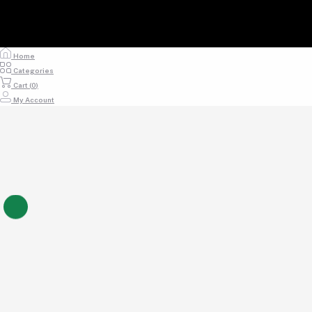
Home
Categories
Cart (
0
)
My Account