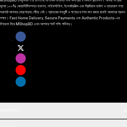
MShopBD (মজুমদার শপ) বাংলাদেশের একটি বিশ্বস্ত এবং জনপ্রিয় ই-কমার্স প্ল্যাটফর্ম। আমরা সাশ্রয়ী
মূল্যে ১০০% কোয়ালিটিসম্পন্ন ফ্যাশন, লাইফস্টাইল, ইলেকট্রনিক্স এবং প্রিমিয়াম হার্বাল ও ন্যাচারাল পণ্য
সরাসরি আপনার দোরগোড়ায় পৌঁছে দেই। গ্রাহকের সন্তুষ্টি ও পণ্যের গুণগত মান বজায় রাখাই আমাদের প্রধান
লক্ষ্য। Fast Home Delivery, Secure Payments এবং Authentic Products-এর
নিশ্চয়তা নিয়ে MShopBD এখন আপনার স্মার্ট শপিং পার্টনার।
Quick links
WhatsApp
Contacts