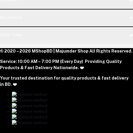
Telegram
Address
My Account
Dhaka Office: Majumder Shop/Hallo Food, House 22, Road 2,
Block E, Section 11, Lalmatia, Pallabi, Mirpur, Dhaka-1216. Head
Login
Seller Zone
Office: Janota Road, 8100, Dhaka, Bangladesh.
Order History
My Wishlist
Phone
Become A Seller
© 2020 – 2026 MShopBD | Majumder Shop
Track Order
All Rights Reserved.
Login to Seller Panel
+8801977197994
Service:
10:00 AM – 7:00 PM (Every Day) Providing Quality
Download Seller App
Products & Fast Delivery Nationwide. ❤️
Email
Your trusted destination for quality products & fast delivery
majumdershop77@gmail.com
in BD. ❤️