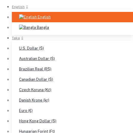
English
English
Bangla
Taka
U.S. Dollar ($)
Australian Dollar ($)
Brazilian Real (R$)
Canadian Dollar ($)
Czech Koruna (Kč)
Danish Krone (kr)
Euro (€)
Hong Kong Dollar ($)
Hungarian Forint (Ft)