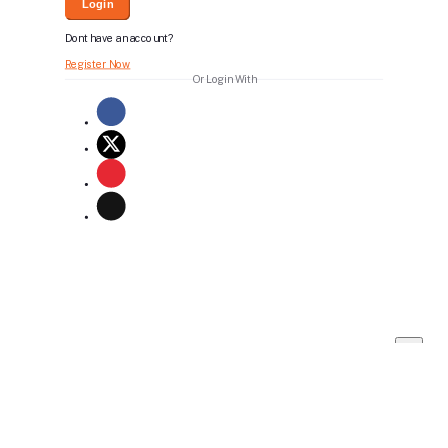
Login
Dont have an account?
Register Now
Or Login With
Bid For Product
Place Bid Price
*