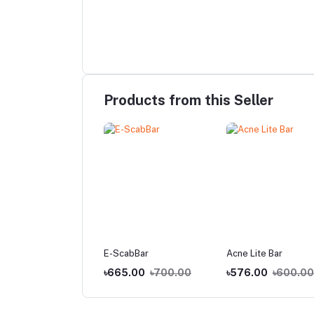
Products from this Seller
o 20 Cap 20mg (10
E-ScabBar
Acne Lite Bar
e)
.00
৳60.00
৳665.00
৳700.00
৳576.00
৳600.00