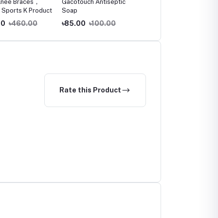
Knee Braces，
Gacotouch Antiseptic
The Remedist by Dr
 Sports K Product
Soap
Rhazes Ketonasel+Anti
Dandruff Shampoo
00
৳460.00
৳85.00
৳100.00
৳750.00
৳790.00
Rate this Product