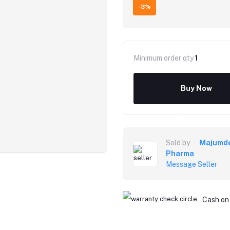
-3%
Minimum order qty
1
Buy Now
Sold by
Majumd
Pharma
Message Seller
Cash on 