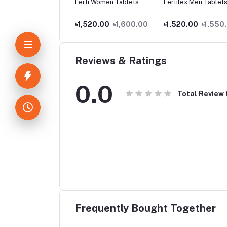
zid 80mg
Ferti Women Tablets
Fertilex Men Tablets
.00
৳70.00
৳1,520.00
৳1,600.00
৳1,520.00
৳1,550
Reviews & Ratings
0.0
Total Review
Frequently Bought Together