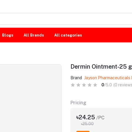
Blogs
All Brands
All categories
Dermin Ointment-25 
Brand
Jayson Pharmaceuticals 
0
/5.0
(0 reviews
Pricing
৳24.25
/PC
৳25.00