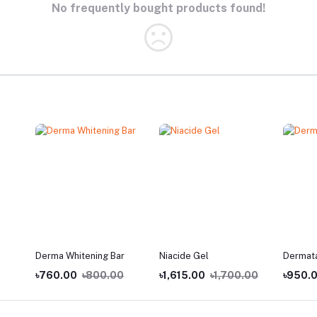
No frequently bought products found!
Derma Whitening Bar
Niacide Gel
Dermat
৳760.00
৳800.00
৳1,615.00
৳1,700.00
৳950.