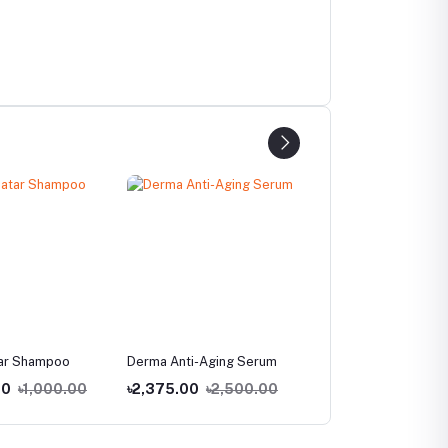
ar Shampoo
Derma Anti-Aging Serum
Vitathione Plus Gel
00
৳1,000.00
৳2,375.00
৳2,500.00
৳2,375.00
৳2,500.0