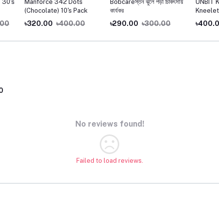
 30's
Manforce 342 Dots
Bobcareস্তন ঝুলে পড়া চিকিৎসায়
UNBIT 
(Chocolate) 10's Pack
কার্যকর
Kneelet
.00
৳320.00
৳400.00
৳290.00
৳300.00
৳400.
0
No reviews found!
Failed to load reviews.