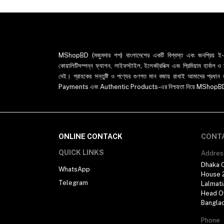
MShopBD (মজুমদার শপ) বাংলাদেশের একটি বিশ্বস্ত এবং জনপ্রিয় ই-কমা
কোয়ালিটিসম্পন্ন ফ্যাশন, লাইফস্টাইল, ইলেকট্রনিক্স এবং প্রিমিয়াম হার্বাল
দেই। গ্রাহকের সন্তুষ্টি ও পণ্যের গুণগত মান বজায় রাখাই আমাদের প
Payments এবং Authentic Products-এর নিশ্চয়তা নিয়ে MShopBD এখন আ
ONLINE CONTACK
CONT
QUICK LINKS
Addres
Dhaka O
WhatsApp
House 2
Telegram
Lalmati
Head Of
Bangla
Phone