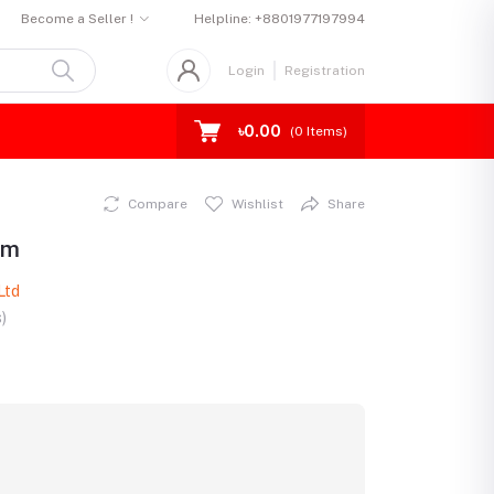
Become a Seller !
Helpline:
+8801977197994
Login
Registration
৳0.00
(
0
Items)
Compare
Wishlist
Share
gm
Ltd
)