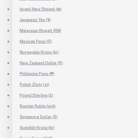
Israeli New Sheqel (₪)
Japanese Yen (¥)
Malaysian Ringgit (RM)
Mexican Peso ($)
Norwegian Krone (kr)
New Zealand Dollar ($)
Philippine Peso (₱)
Polish Zloty (zł)
Pound Sterling (£)
Russian Ruble (руб)
Singapore Dollar ($)
Swedish Krona (kr)