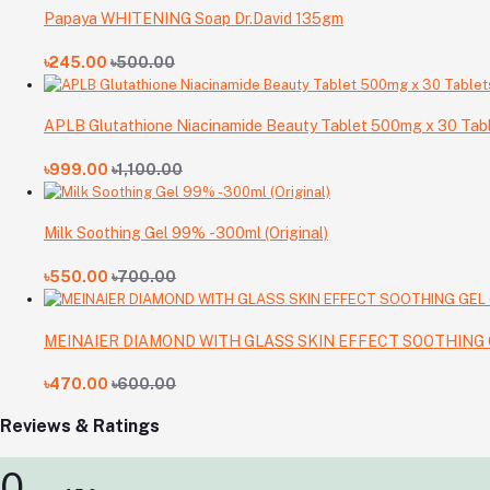
Papaya WHITENING Soap Dr.David 135gm
৳245.00
৳500.00
APLB Glutathione Niacinamide Beauty Tablet 500mg x 30 Tab
৳999.00
৳1,100.00
Milk Soothing Gel 99% -300ml (Original)
৳550.00
৳700.00
MEINAIER DIAMOND WITH GLASS SKIN EFFECT SOOTHING G
৳470.00
৳600.00
Reviews & Ratings
0