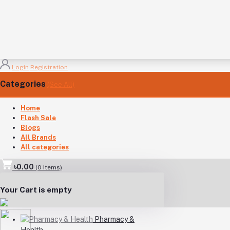
Login
Registration
Categories
(See All)
Home
Flash Sale
Blogs
All Brands
All categories
৳0.00
(
0
Items)
Your Cart is empty
Pharmacy &
Health