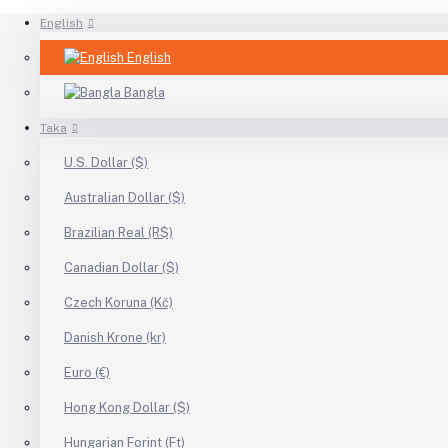
English
English
Bangla
Taka
U.S. Dollar ($)
Australian Dollar ($)
Brazilian Real (R$)
Canadian Dollar ($)
Czech Koruna (Kč)
Danish Krone (kr)
Euro (€)
Hong Kong Dollar ($)
Hungarian Forint (Ft)