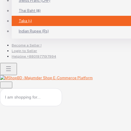
Swiss Franc (CHF)
Thai Baht (฿)
Taka (৳)
Indian Rupee (Rs)
Become a Seller !
Login to Seller
Helpline
+8801977197994