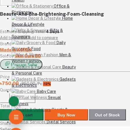
Office &
Stationery
Beaute-Aha-Bha-Brightening-Foam-Cleansing
Home
Decor & Lifestyle
(0 reviews)
Gifts &
Estimate Shipping Time:
4 Days
Souvenirs
Add to wishlist
Add to compare
Daily
Brand
Grocery & Food
Made in KOREA
Men &
Sold by
Skin Care BD
Women Fashion
Message Seller
Beauty
& Personal Care
Price
Gadgets
৳750.00
৳850.00
/Pc
-12%
& Electronics
Quantity
Baby Care
Sexual
Wellness
Total Price
Sports &
Add to cart
Buy Now
Out of Stock
Outdoors
Digital Services
Share
Seller