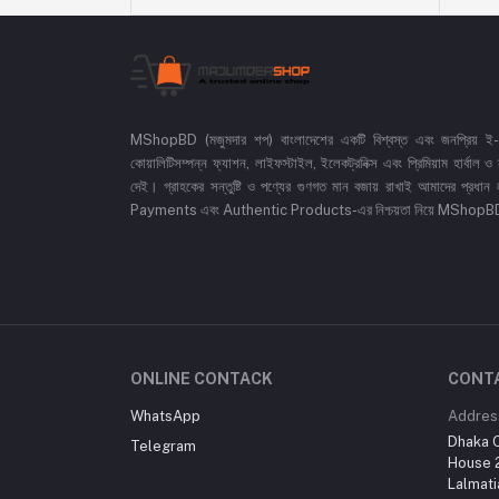
MShopBD (মজুমদার শপ) বাংলাদেশের একটি বিশ্বস্ত এবং জনপ্রিয় ই-কমা
কোয়ালিটিসম্পন্ন ফ্যাশন, লাইফস্টাইল, ইলেকট্রনিক্স এবং প্রিমিয়াম হার্বাল
দেই। গ্রাহকের সন্তুষ্টি ও পণ্যের গুণগত মান বজায় রাখাই আমাদের প
Payments এবং Authentic Products-এর নিশ্চয়তা নিয়ে MShopBD এখন আ
ONLINE CONTACK
CONT
WhatsApp
Addres
Dhaka O
Telegram
House 2
Lalmati