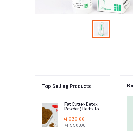
Re
Top Selling Products
Fat Cutter-Detox
Powder ( Herbs for
Weight Loss )
৳1,030.00
৳1,550.00