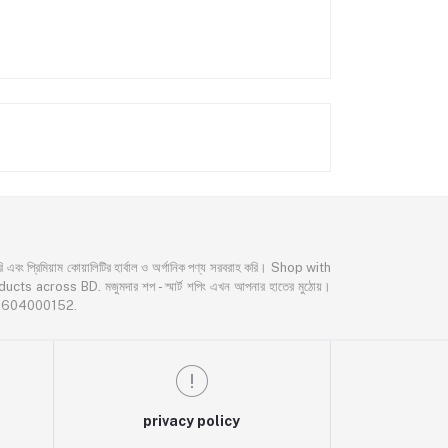
্রিমিয়াম কোয়ালিটির হার্বাল ও অর্গানিক পণ্য সরবরাহ করি। Shop with
oss BD. মজুমদার শপ - স্মার্ট শপিং এখন আপনার হাতের মুঠোয়।
02604000152.
privacy policy