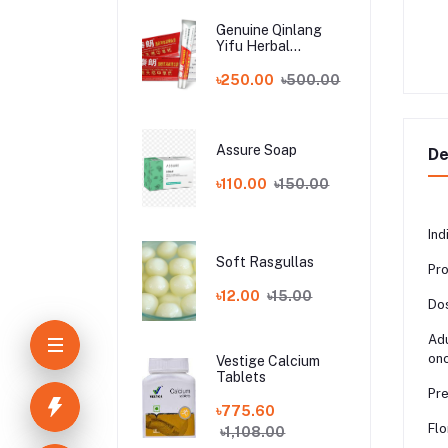
Genuine Qinlang
Yifu Herbal
Antibacterial China
allergy Cream
৳250.00
৳500.00
Assure Soap
De
৳110.00
৳150.00
Ind
Soft Rasgullas
Pro
৳12.00
৳15.00
Dos
Adu
onc
Vestige Calcium
Tablets
Pre
৳775.60
Flo
৳1,108.00