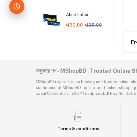
Alice Lotion
৳130.00
৳135.00
Fr
মজুমদার শপ - MShopBD | Trusted Online
MShopBD (মজুমদার শপ) is a leading and trusted online shopping p
confidence at MShopBD for the best online shopping expe
Legal Credentials:: ESDP ( esdp.gov.bd) Reg No: 3
Terms & conditions