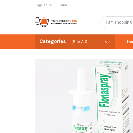
English
Taka
Categories
(See All)
Ho