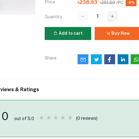
Price
৳238.93
৳251.50
/PC
-5%
Quantity
Add to cart
Buy Now
Share
views & Ratings
0
(0 reviews)
out of 5.0