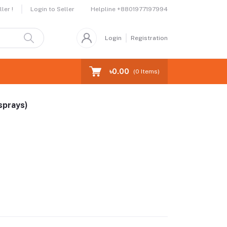
Helpline
+8801977197994
ler !
Login to Seller
Login
Registration
৳0.00
(
0
Items)
sprays)