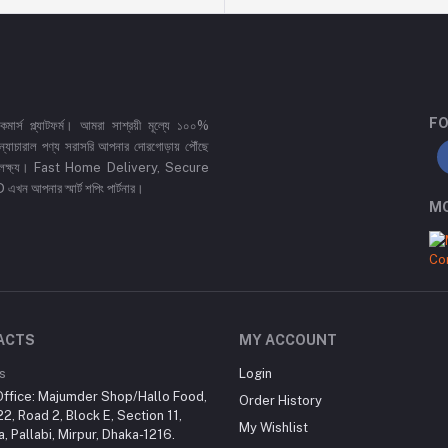
FO
র্স প্ল্যাটফর্ম। আমরা সাশ্রয়ী মূল্যে ১০০%
 ও ন্যাচারাল পণ্য সরাসরি আপনার দোরগোড়ায় পৌঁছে
্রধান লক্ষ্য। Fast Home Delivery, Secure
পনার স্মার্ট শপিং পার্টনার।
MO
ACTS
MY ACCOUNT
s
Login
ffice: Majumder Shop/Hallo Food,
Order History
2, Road 2, Block E, Section 11,
My Wishlist
a, Pallabi, Mirpur, Dhaka-1216.