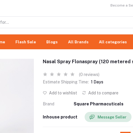
Become a Sel
me
Flash Sale
Blogs
All Brands
All categories
Nasal Spray Flonaspray (120 metered 
(0 reviews)
Estimate Shipping Time:
1 Days
Add to wishlist
Add to compare
Brand
Square Pharmacuticals
Inhouse product
Message Seller