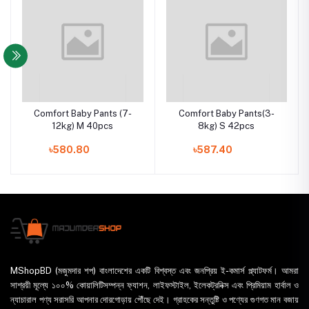
Comfort Baby Pants (7-
Comfort Baby Pants(3-
12kg) M 40pcs
8kg) S 42pcs
৳580.80
৳587.40
MShopBD (মজুমদার শপ) বাংলাদেশের একটি বিশ্বস্ত এবং জনপ্রিয় ই-কমার্স প্ল্যাটফর্ম। আমরা
সাশ্রয়ী মূল্যে ১০০% কোয়ালিটিসম্পন্ন ফ্যাশন, লাইফস্টাইল, ইলেকট্রনিক্স এবং প্রিমিয়াম হার্বাল ও
ন্যাচারাল পণ্য সরাসরি আপনার দোরগোড়ায় পৌঁছে দেই। গ্রাহকের সন্তুষ্টি ও পণ্যের গুণগত মান বজায়