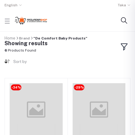
English
Taka
Home
Brand
"De Comfort Baby Products"
Showing results
6
Products Found
Sort by
-34%
-29%