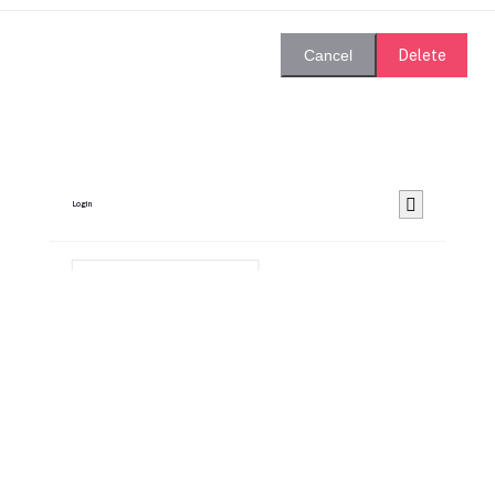
Delete
Cancel
Login
Remember Me
Forgot password?
Login
Dont have an account?