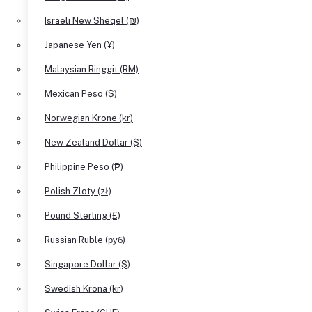
Israeli New Sheqel (₪)
Japanese Yen (¥)
Malaysian Ringgit (RM)
Mexican Peso ($)
Norwegian Krone (kr)
New Zealand Dollar ($)
Philippine Peso (₱)
Polish Zloty (zł)
Pound Sterling (£)
Russian Ruble (руб)
Singapore Dollar ($)
Swedish Krona (kr)