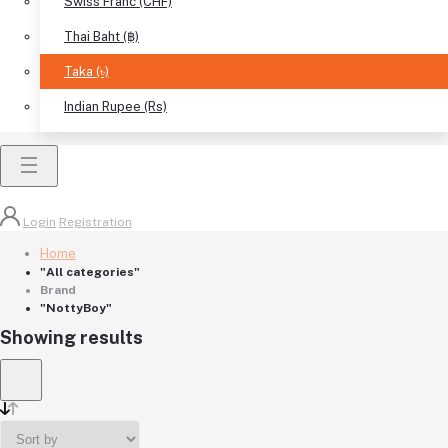
Swiss Franc (CHF)
Thai Baht (฿)
Taka (৳)
Indian Rupee (Rs)
Login
Registration
Home
"All categories"
Brand
"NottyBoy"
Showing results