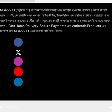
MShopBD (মজুমদার শপ) বাংলাদেশের একটি বিশ্বস্ত এবং জনপ্রিয় ই-কমার্স প্ল্যাটফর্ম। আমরা সাশ্রয়ী
মূল্যে ১০০% কোয়ালিটিসম্পন্ন ফ্যাশন, লাইফস্টাইল, ইলেকট্রনিক্স এবং প্রিমিয়াম হার্বাল ও ন্যাচারাল পণ্য
সরাসরি আপনার দোরগোড়ায় পৌঁছে দেই। গ্রাহকের সন্তুষ্টি ও পণ্যের গুণগত মান বজায় রাখাই আমাদের প্রধান
লক্ষ্য। Fast Home Delivery, Secure Payments এবং Authentic Products-এর
নিশ্চয়তা নিয়ে MShopBD এখন আপনার স্মার্ট শপিং পার্টনার।
Quick links