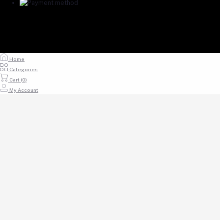
Home
Categories
Cart (
0
)
My Account