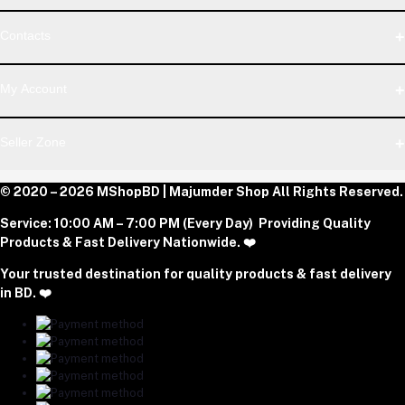
WhatsApp
Contacts
Telegram
Address
My Account
Dhaka Office: Majumder Shop/Hallo Food, House 22, Road 2,
Block E, Section 11, Lalmatia, Pallabi, Mirpur, Dhaka-1216. Head
Login
Seller Zone
Office: Janota Road, 8100, Dhaka, Bangladesh.
Order History
My Wishlist
Phone
Become A Seller
© 2020 – 2026 MShopBD | Majumder Shop
Track Order
All Rights Reserved.
Login to Seller Panel
+8801977197994
Service:
10:00 AM – 7:00 PM (Every Day) Providing Quality
Download Seller App
Products & Fast Delivery Nationwide. ❤️
Email
Your trusted destination for quality products & fast delivery
majumdershop77@gmail.com
in BD. ❤️