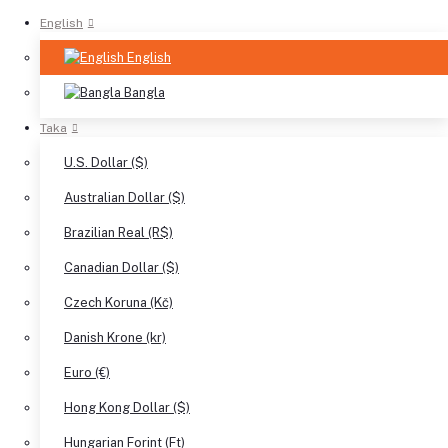
English
English
Bangla
Taka
U.S. Dollar ($)
Australian Dollar ($)
Brazilian Real (R$)
Canadian Dollar ($)
Czech Koruna (Kč)
Danish Krone (kr)
Euro (€)
Hong Kong Dollar ($)
Hungarian Forint (Ft)