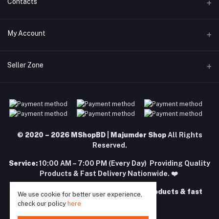
Contacts
Telegram
Address
My Account
Dhaka Office: Majumder Shop/Hallo Food, House 22, Road 2, Block
E, Section 11, Lalmatia, Pallabi, Mirpur, Dhaka-1216. Head Office:
Janota Road, 8100, Dhaka, Bangladesh.
Login
Seller Zone
Order History
Phone
+8801977197994
Become A Seller
Apply Now
My Wishlist
Login to Seller Panel
Email
Track Order
majumdershop77@gmail.com
Download Seller App
© 2020 – 2026 MShopBD | Majumder Shop
All Rights
Reserved.
Service:
10:00 AM – 7:00 PM (Every Day) Providing Quality
Products & Fast Delivery Nationwide. ❤️
Your trusted destination for quality products & fast
We use cookie for better user experience,
delivery in BD. ❤️
check our policy
here