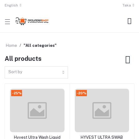
English
Taka
Home
"All categories"
All products
Sort by
-25%
-20%
Hyvest Ultra Wash Liquid
HYVEST ULTRA SWAB
Add to cart
Add to cart