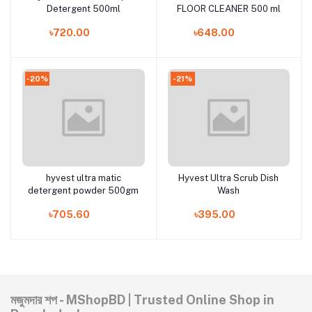
Detergent 500ml
FLOOR CLEANER 500 ml
৳720.00
৳648.00
-20%
-21%
hyvest ultra matic
Hyvest Ultra Scrub Dish
Add to cart
Add to cart
detergent powder 500gm
Wash
৳705.60
৳395.00
মজুমদার শপ - MShopBD | Trusted Online Shop in