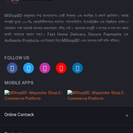
MShopBD (মজুমদার শপ) বাংলাদেশের একটি বিশ্বস্ত এবং জনপ্রিয় ই-কমার্স প্ল্যাটফর্ম। আমরা
সাশ্রয়ী মূল্যে ১০০% কোয়ালিটিসম্পন্ন ফ্যাশন, লাইফস্টাইল, ইলেকট্রনিক্স এবং প্রিমিয়াম হার্বাল ও
ন্যাচারাল পণ্য সরাসরি আপনার দোরগোড়ায় পৌঁছে দেই। গ্রাহকের সন্তুষ্টি ও পণ্যের গুণগত মান বজায়
রাখাই আমাদের প্রধান লক্ষ্য। Fast Home Delivery, Secure Payments এবং
Authentic Products-এর নিশ্চয়তা নিয়ে MShopBD এখন আপনার স্মার্ট শপিং পার্টনার।
FOLLOW US
MOBILE APPS
Online Contack
WhatsApp