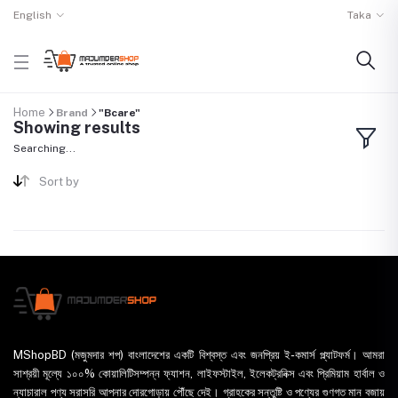
English
Taka
Home
Brand
"Bcare"
Showing results
Searching...
Sort by
MShopBD (মজুমদার শপ) বাংলাদেশের একটি বিশ্বস্ত এবং জনপ্রিয় ই-কমার্স প্ল্যাটফর্ম। আমরা
সাশ্রয়ী মূল্যে ১০০% কোয়ালিটিসম্পন্ন ফ্যাশন, লাইফস্টাইল, ইলেকট্রনিক্স এবং প্রিমিয়াম হার্বাল ও
ন্যাচারাল পণ্য সরাসরি আপনার দোরগোড়ায় পৌঁছে দেই। গ্রাহকের সন্তুষ্টি ও পণ্যের গুণগত মান বজায়