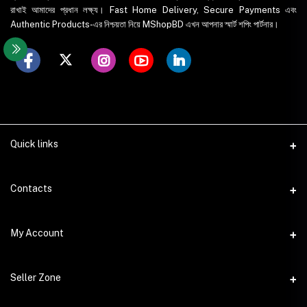
রাখাই আমাদের প্রধান লক্ষ্য। Fast Home Delivery, Secure Payments এবং
Authentic Products-এর নিশ্চয়তা নিয়ে MShopBD এখন আপনার স্মার্ট শপিং পার্টনার।
Quick links
WhatsApp
Contacts
Telegram
Address
My Account
Dhaka Office: Majumder Shop/Hallo Food, House 22, Road 2, Block
E, Section 11, Lalmatia, Pallabi, Mirpur, Dhaka-1216. Head Office:
Janota Road, 8100, Dhaka, Bangladesh.
Login
Seller Zone
Order History
Phone