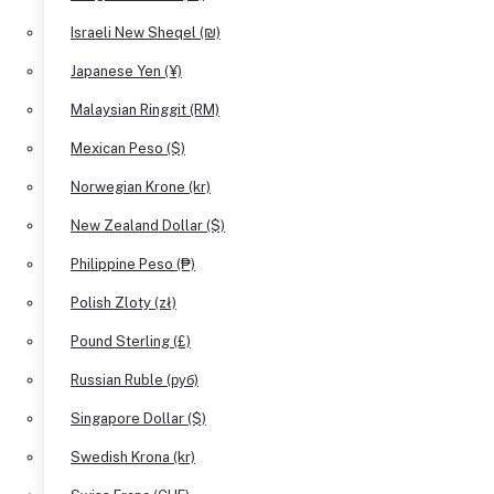
Israeli New Sheqel (₪)
Japanese Yen (¥)
Malaysian Ringgit (RM)
Mexican Peso ($)
Norwegian Krone (kr)
New Zealand Dollar ($)
Philippine Peso (₱)
Polish Zloty (zł)
Pound Sterling (£)
Russian Ruble (руб)
Singapore Dollar ($)
Swedish Krona (kr)