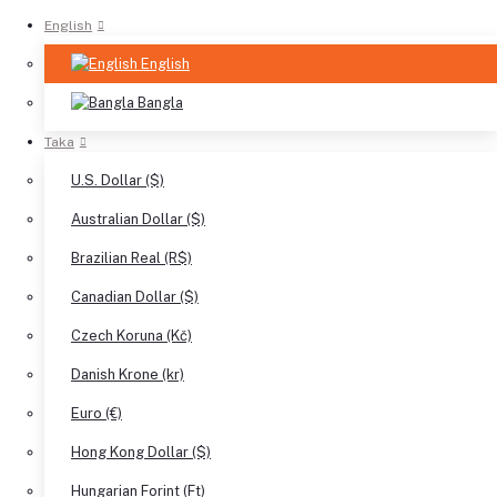
English
English
Bangla
Taka
U.S. Dollar ($)
Australian Dollar ($)
Brazilian Real (R$)
Canadian Dollar ($)
Czech Koruna (Kč)
Danish Krone (kr)
Euro (€)
Hong Kong Dollar ($)
Hungarian Forint (Ft)