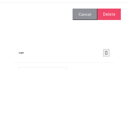
Delete
Cancel
Login
Remember Me
Forgot password?
Login
Dont have an account?