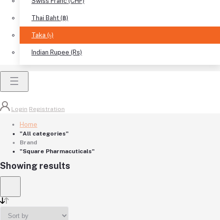
Swiss Franc (CHF)
Thai Baht (฿)
Taka (৳)
Indian Rupee (Rs)
Login
Registration
Home
"All categories"
Brand
"Square Pharmacuticals"
Showing results