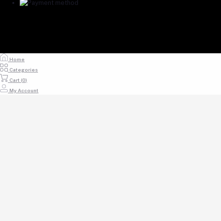
Home
Categories
Cart (
0
)
My Account