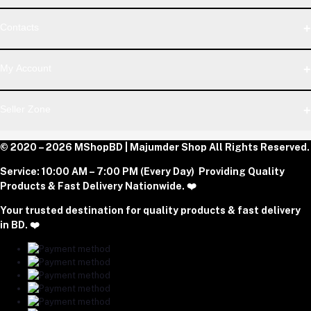
WhatsApp
Contacts
Telegram
Address
My Account
Dhaka Office: Majumder Shop/Hallo Food, House 22, Road 2,
Block E, Section 11, Lalmatia, Pallabi, Mirpur, Dhaka-1216. Head
Login
Seller Zone
Office: Janota Road, 8100, Dhaka, Bangladesh.
Order History
My Wishlist
Phone
Become A Seller
© 2020 – 2026 MShopBD | Majumder Shop
Track Order
All Rights Reserved.
Login to Seller Panel
+8801977197994
Service:
10:00 AM – 7:00 PM (Every Day) Providing Quality
Download Seller App
Products & Fast Delivery Nationwide. ❤️
Email
Your trusted destination for quality products & fast delivery
majumdershop77@gmail.com
in BD. ❤️