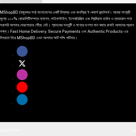
MShopBD (মজুমদার শপ) বাংলাদেশের একটি বিশ্বস্ত এবং জনপ্রিয় ই-কমার্স প্ল্যাটফর্ম। আমরা সাশ্রয়ী
মূল্যে ১০০% কোয়ালিটিসম্পন্ন ফ্যাশন, লাইফস্টাইল, ইলেকট্রনিক্স এবং প্রিমিয়াম হার্বাল ও ন্যাচারাল পণ্য
সরাসরি আপনার দোরগোড়ায় পৌঁছে দেই। গ্রাহকের সন্তুষ্টি ও পণ্যের গুণগত মান বজায় রাখাই আমাদের প্রধান
লক্ষ্য। Fast Home Delivery, Secure Payments এবং Authentic Products-এর
নিশ্চয়তা নিয়ে MShopBD এখন আপনার স্মার্ট শপিং পার্টনার।
Quick links