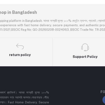
 Shop in Bangladesh
latform in Bangladesh. আমরা সাশ্রয়ী মূল্যে ১০০% জেনুইন ফ্যাশন, গ্যাজেট, গ্রোসারি এবং প
rience with fast home delivery, secure payments, and authentic products acr
55611/2021,BSCIC Reg No: GO-20260208-0024063, BSCIC Trade No: TR-2
return policy
Support Policy
FO
র্স প্ল্যাটফর্ম। আমরা সাশ্রয়ী মূল্যে ১০০%
 ও ন্যাচারাল পণ্য সরাসরি আপনার দোরগোড়ায় পৌঁছে
্রধান লক্ষ্য। Fast Home Delivery, Secure