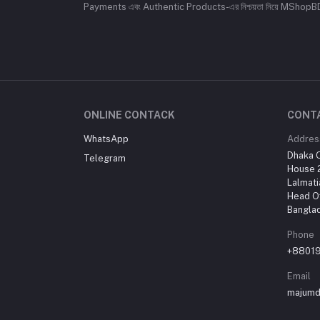
Payments এবং Authentic Products-এর নিশ্চয়তা নিয়ে MShopBD এখন আ
ONLINE CONTACK
CONT
WhatsApp
Addres
Dhaka O
Telegram
House 2
Lalmati
Head Of
Bangla
Phone
+8801
Email
majumd