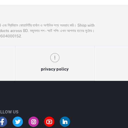
্রিমিয়াম কোয়ালিটির হার্বাল ও অর্গানিক পণ্য সরবরাহ করি। Shop with
oss BD. মজুমদার শপ - স্মার্ট শপিং এখন আপনার হাতের মুঠোয়।
02604000152.
privacy policy
LLOW US