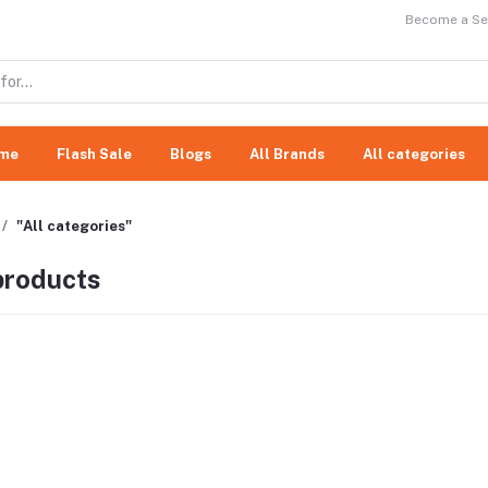
Become a Sel
me
Flash Sale
Blogs
All Brands
All categories
"All categories"
 products