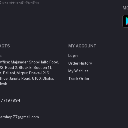
পনার স্মার্ট শপিং পার্টনার।
MO
ACTS
MY ACCOUNT
s
Login
ffice: Majumder Shop/Hallo Food,
Order History
2, Road 2, Block E, Section 11,
My Wishlist
a, Pallabi, Mirpur, Dhaka-1216.
fice: Janota Road, 8100, Dhaka,
Track Order
desh.
977197994
ershop77@gmail.com