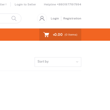
Helpline
+8801977197994
ler !
Login to Seller
Login
Registration
৳0.00
(
0
Items)
Sort by