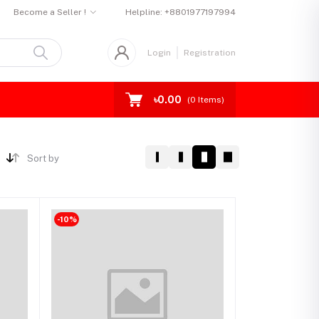
Become a Seller !
Helpline:
+8801977197994
Login
Registration
৳0.00
(
0
Items)
Sort by
-10%