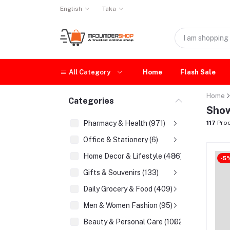
English
Taka
All Category
Home
Flash Sale
Home
Categories
Show
Pharmacy & Health (971)
117
Prod
Office & Stationery (6)
Home Decor & Lifestyle (486)
-5
Gifts & Souvenirs (133)
Daily Grocery & Food (409)
Men & Women Fashion (95)
Beauty & Personal Care (1002)