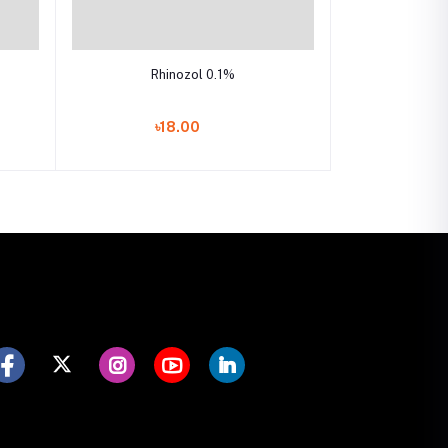
Add to cart
Rhinozol 0.1%
৳18.00