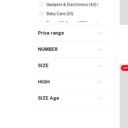
Gadgets & Electronics (42)
Baby Care (20)
Sexual Wellness (485)
Sports & Outdoors (5)
Price range
Digital Services (2)
NUMBER
Gardening & Seeds (1)
Books & Education (24)
SIZE
-10
HIGH
SIZE Age