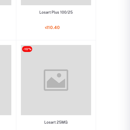
Add to cart
Losart Plus 100/25
৳110.40
-10%
Add to cart
Losart 25MG