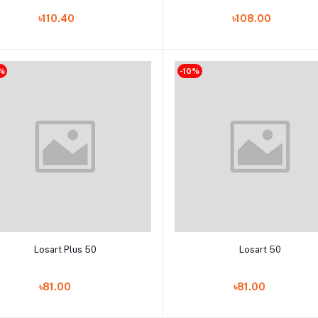
৳110.40
৳108.00
%
-10%
Add to cart
Add to cart
Losart Plus 50
Losart 50
৳81.00
৳81.00