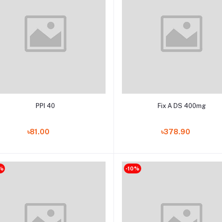
Add to cart
Add to cart
PPI 40
Fix A DS 400mg
৳81.00
৳378.90
%
-10%