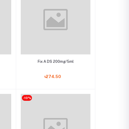
Add to cart
Fix A DS 200mg/5ml
৳274.50
-10%