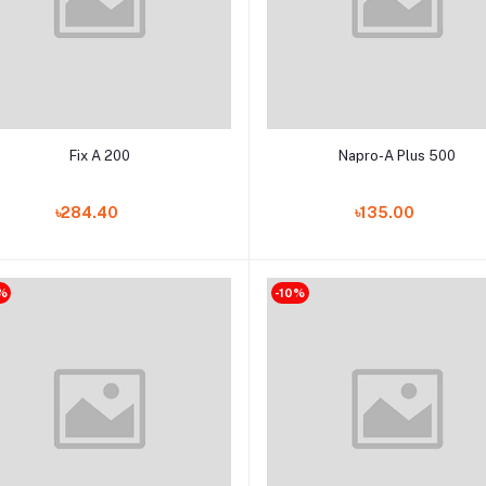
Add to cart
Add to cart
Fix A 200
Napro-A Plus 500
৳284.40
৳135.00
%
-10%