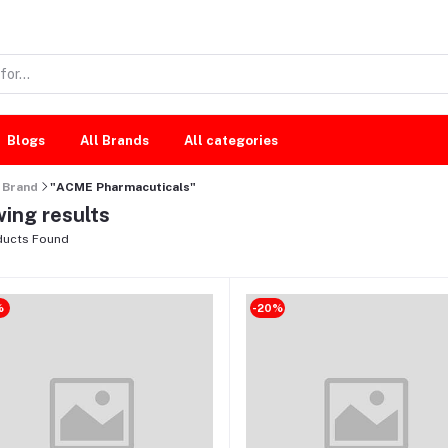
Blogs
All Brands
All categories
Brand
"ACME Pharmacuticals"
ing results
ucts Found
%
-20%