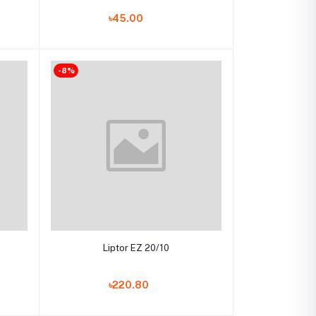
৳45.00
-8%
Add to cart
Liptor EZ 20/10
৳220.80