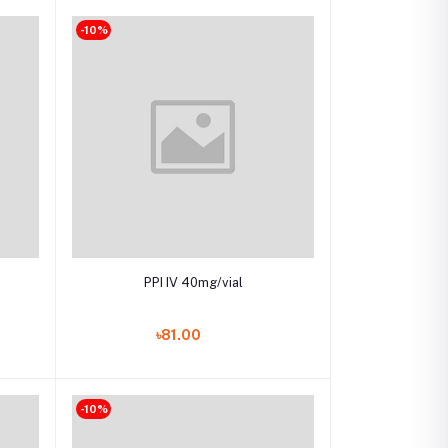
-10%
Add to cart
PPI IV 40mg/vial
৳81.00
-10%