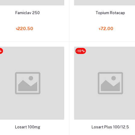
Add to cart
Add to cart
Famiclav 250
Topium Rotacap
৳220.50
৳72.00
%
-10%
Add to cart
Add to cart
Losart 100mg
Losart Plus 100/12.5