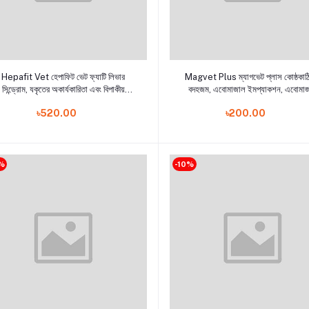
Add to cart
Add to cart
Hepafit Vet হেপাফিট ভেট ফ্যাটি লিভার
Magvet Plus ম্যাগভেট প্লাস কোষ্ঠকাঠি
সিন্ড্রোম, যকৃতের অকার্যকারিতা এবং বিপাকীয়
বদহজম, এবোমাজাল ইমপ্যাকশন, এবোমা
সমস্যায় নির্দেশিত
আলসারেশন এবং কার্বোহাইড্রেট এনগর্জমেন
৳520.00
৳200.00
ল্যাক্টিক এসিডোসিস এর চিকিৎসায় ব্যবহার্
%
-10%