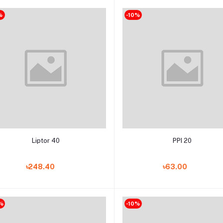
%
-10%
Add to cart
Add to cart
Liptor 40
PPI 20
৳248.40
৳63.00
%
-10%