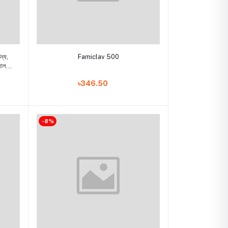
Add to cart
ন্য,
Famiclav 500
জাল
্ট/
৳346.50
য
-8%