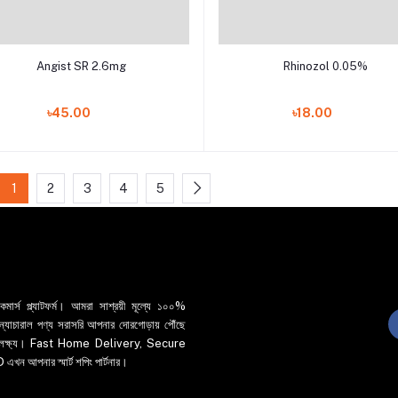
Add to cart
Add to cart
Angist SR 2.6mg
Rhinozol 0.05%
৳45.00
৳18.00
1
2
3
4
5
র্স প্ল্যাটফর্ম। আমরা সাশ্রয়ী মূল্যে ১০০%
 ও ন্যাচারাল পণ্য সরাসরি আপনার দোরগোড়ায় পৌঁছে
্রধান লক্ষ্য। Fast Home Delivery, Secure
পনার স্মার্ট শপিং পার্টনার।