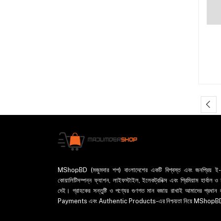
MShopBD (মজুমদার শপ) বাংলাদেশের একটি বিশ্বস্ত এবং জনপ্রিয় ই-কমা
কোয়ালিটিসম্পন্ন ফ্যাশন, লাইফস্টাইল, ইলেকট্রনিক্স এবং প্রিমিয়াম হার্বাল
দেই। গ্রাহকের সন্তুষ্টি ও পণ্যের গুণগত মান বজায় রাখাই আমাদের প
Payments এবং Authentic Products-এর নিশ্চয়তা নিয়ে MShopBD এখন আ