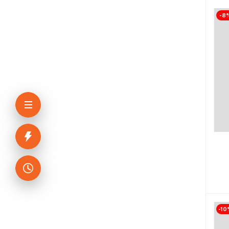
-8
-10