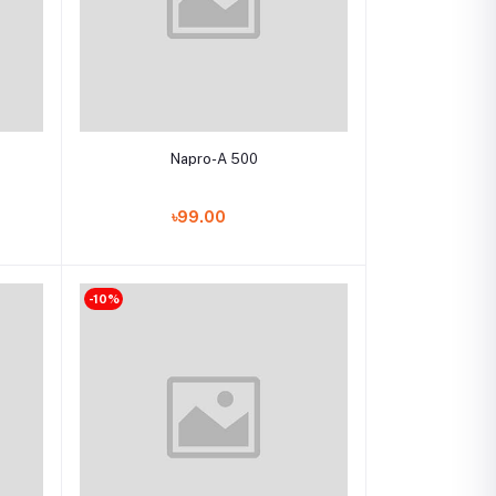
Add to cart
Napro-A 500
৳99.00
-10%